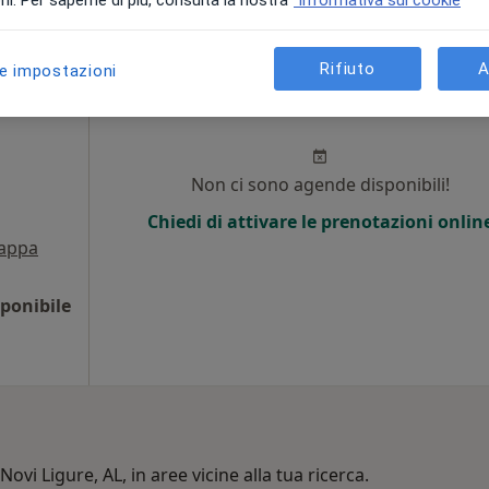
i. Per saperne di più, consulta la nostra
Informativa sui cookie
Rifiuto
A
le impostazioni
is
Oggi
Domani
Dom,
Lun,
7 Ago
8 Ago
9 Ago
10 Ago
Non ci sono agende disponibili!
Chiedi di attivare le prenotazioni onlin
appa
ponibile
Novi Ligure, AL, in aree vicine alla tua ricerca.