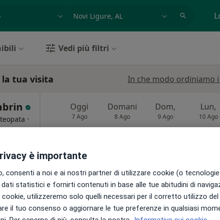
azione, medico, struttura
es: Roma
L
ibili
Vedi più filtri
la tua visita
In che modo ordiniamo i r
mbrin
Oggi
Domani
Dom,
Lun,
7 Ago
8 Ago
9 Ago
10 Ago
·
steopata
i
Non ci sono agende disponibili!
privacy è importante
Chiedi di attivare le prenotazioni onlin
 consenti a noi e ai nostri partner di utilizzare cookie (o tecnologie 
Mappa
dati statistici e fornirti contenuti in base alle tue abitudini di navig
i i cookie, utilizzeremo solo quelli necessari per il corretto utilizzo de
da 30 €
re il tuo consenso o aggiornare le tue preferenze in qualsiasi mom