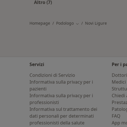
Altro (7)
Altro nella categoria: Città vicino No
Homepage
Podologo
Novi Ligure
Cambia città
Servizi
Per i p
Condizioni di Servizio
Dottor
Informativa sulla privacy per i
Medici 
pazienti
Strutt
Informativa sulla privacy per i
Chiedi 
professionisti
Presta
Informativa sul trattamento dei
Patolo
dati personali per determinati
FAQ
professionisti della salute
App mo