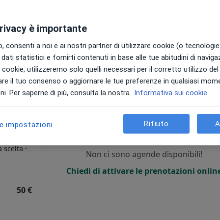
la
privacy è importante
 consenti a noi e ai nostri partner di utilizzare cookie (o tecnologie 
dati statistici e fornirti contenuti in base alle tue abitudini di navig
i i cookie, utilizzeremo solo quelli necessari per il corretto utilizzo de
re il tuo consenso o aggiornare le tue preferenze in qualsiasi mom
bili per visite di persona. Prova invece le consulenze online
i. Per saperne di più, consulta la nostra
Informativa sui cookie
Oggi
Domani
Mar,
Mer,
9 Ago
10 Ago
11 Ago
12 Ago
Rifiuto
A
le impostazioni
·
a scelta
Non ci sono agende disponibili!
Chiedi di attivare le prenotazioni onlin
i
50 €