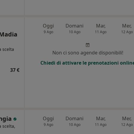
Oggi
Domani
Mar,
Mer,
9 Ago
10 Ago
11 Ago
12 Ago
 Madia
a scelta
Non ci sono agende disponibili!
i
Chiedi di attivare le prenotazioni onlin
37 €
ongia
Oggi
Domani
Mar,
Mer,
9 Ago
10 Ago
11 Ago
12 Ago
a scelta,