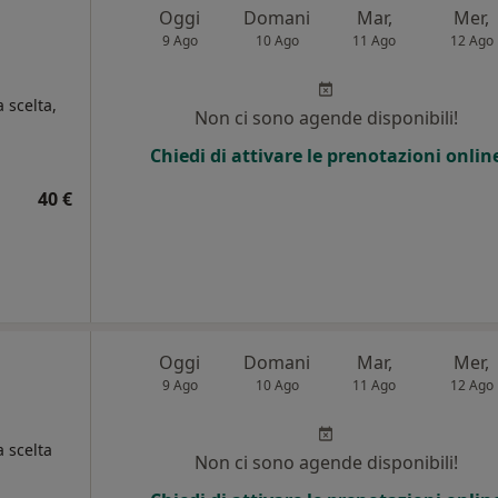
Oggi
Domani
Mar,
Mer,
9 Ago
10 Ago
11 Ago
12 Ago
a scelta,
Non ci sono agende disponibili!
Chiedi di attivare le prenotazioni onlin
i
40 €
Oggi
Domani
Mar,
Mer,
9 Ago
10 Ago
11 Ago
12 Ago
a scelta
Non ci sono agende disponibili!