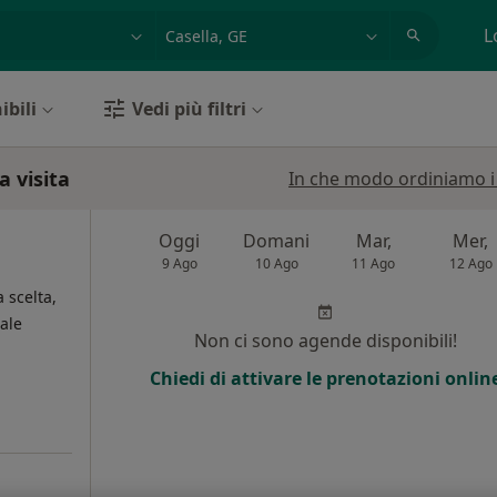
azione, medico, struttura
es: Roma
L
ibili
Vedi più filtri
a visita
In che modo ordiniamo i r
Oggi
Domani
Mar,
Mer,
9 Ago
10 Ago
11 Ago
12 Ago
a scelta,
ale
Non ci sono agende disponibili!
Chiedi di attivare le prenotazioni onlin