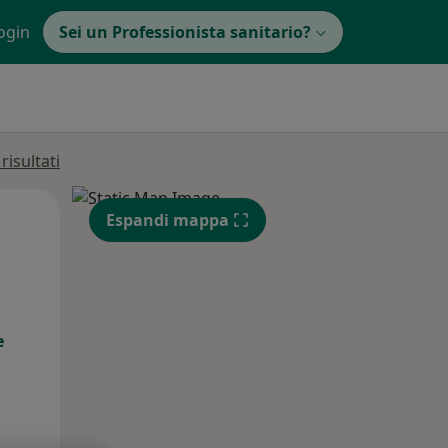
ogin
Sei un Professionista sanitario?
isultati
Gio,
Ven,
Sab,
Espandi mappa
13 Ago
14 Ago
15 Ago
e