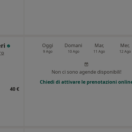
eri
Oggi
Domani
Mar,
Mer,
9 Ago
10 Ago
11 Ago
12 Ago
ro
i
Non ci sono agende disponibili!
Chiedi di attivare le prenotazioni onlin
40 €