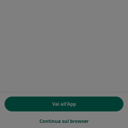
Carlo Origo
Pediatra
Via Don Gasparolo 2, Alessandria
•
Mappa
Studio Medico
Questo dottore non ha ancora attivato le prenotazioni online presso questo indirizzo.
Chiedi di attivare le prenotazioni online
Vai all'App
Continua sul browser