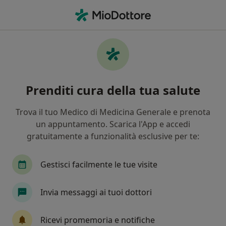
Men
Pediatra • Alessandria, AL
Filters
Mappa
Pediatri a Alessandria. Prenota online la tua
Prenditi cura della tua salute
visita
In che modo ordiniamo i risultati
Trova il tuo Medico di Medicina Generale e prenota
un appuntamento. Scarica l'App e accedi
gratuitamente a funzionalità esclusive per te:
Gestisci facilmente le tue visite
Invia messaggi ai tuoi dottori
Dr. Enrico Felici
Ricevi promemoria e notifiche
·
Altro
Pediatra, Gastroenterologo