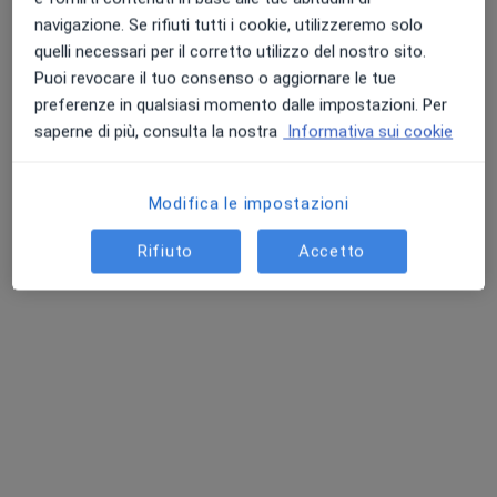
navigazione. Se rifiuti tutti i cookie, utilizzeremo solo
quelli necessari per il corretto utilizzo del nostro sito.
Puoi revocare il tuo consenso o aggiornare le tue
Pagamenti online
preferenze in qualsiasi momento dalle impostazioni. Per
Dott.ssa Carmen Madia
saperne di più, consulta la nostra
Informativa sui cookie
Pediatra, Pediatra di libera scelta
175 recensioni
Modifica le impostazioni
Consulenza online
37 €
Questo dottore non ha ancora attivato le prenotazioni online presso questo indirizzo.
Rifiuto
Accetto
Chiedi di attivare le prenotazioni online