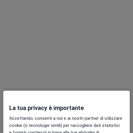
Pagamenti online
Dott.ssa Annalisa Passariello
·
Altro
Pediatra, Pediatra di libera scelta
267 recensioni
Consulenza online
50 €
Questo dottore non ha ancora attivato le prenotazioni online presso questo indirizzo.
Chiedi di attivare le prenotazioni online
La tua privacy è importante
Accettando, consenti a noi e ai nostri partner di utilizzare
cookie (o tecnologie simili) per raccogliere dati statistici
e fornirti contenuti in base alle tue abitudini di