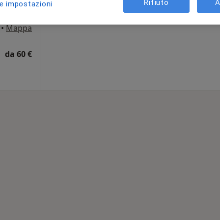
Rifiuto
A
le impostazioni
i
Chiedi di attivare le prenotazioni onlin
•
Mappa
da 60 €