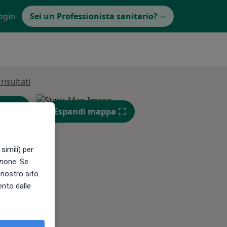
ogin
Sei un Professionista sanitario?
isultati
Espandi mappa
simili) per
azione. Se
l nostro sito.
Mer,
Gio,
Ven,
ento dalle
12 Ago
13 Ago
14 Ago