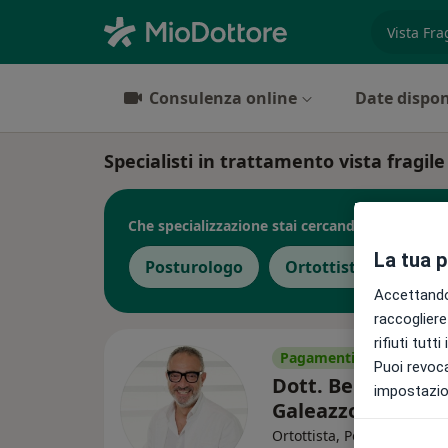
es. prest
Consulenza online
Date dispon
Specialisti in trattamento vista fragil
Che specializzazione stai cercando?
La tua 
Posturologo
Ortottista
Accettando,
raccogliere 
rifiuti tutt
Pagamenti online
Puoi revoca
Dott. Benedetto
impostazion
Galeazzo
·
A
Ortottista, Posturologo