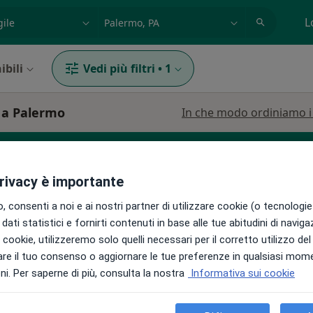
azione, medico, struttura
es: Roma
L
ibili
Vedi più filtri
•
1
e a Palermo
In che modo ordiniamo i r
privacy è importante
 consenti a noi e ai nostri partner di utilizzare cookie (o tecnologie 
dati statistici e fornirti contenuti in base alle tue abitudini di navig
i i cookie, utilizzeremo solo quelli necessari per il corretto utilizzo de
Oggi
Domani
Lun,
Mar,
re il tuo consenso o aggiornare le tue preferenze in qualsiasi mom
8 Ago
9 Ago
10 Ago
11 Ago
i. Per saperne di più, consulta la nostra
Informativa sui cookie
ltro
Non ci sono agende disponibili!