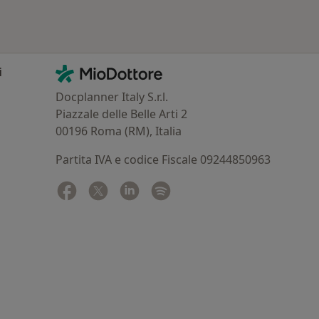
Contatti
MioDottore - Homepage
i
Docplanner Italy S.r.l.
Piazzale delle Belle Arti 2
00196 Roma (RM), Italia
Partita IVA e codice Fiscale 09244850963
Facebook
si apre in una nuova scheda
Twitter
si apre in una nuova scheda
Linkedin
si apre in una nuova scheda
Spotify
si apre in una nuova sched