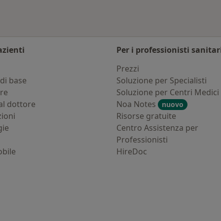
azienti
Per i professionisti sanitar
i
Prezzi
di base
Soluzione per Specialisti
ure
Soluzione per Centri Medici
al dottore
Noa Notes
nuovo
zioni
Risorse gratuite
gie
Centro Assistenza per
Professionisti
bile
HireDoc