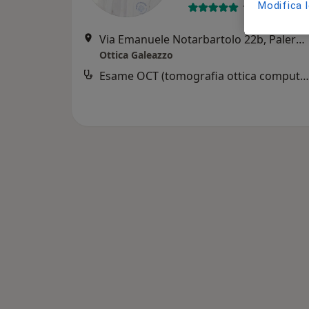
Modifica 
151 recension
Via Emanuele Notarbartolo 22b, Palermo
Ottica Galeazzo
Esame OCT (tomografia ottica computerizzata)