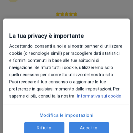
Punteggio medio: 4.7 e 4.8 su Apple e Play Store
Pagamenti online
La tua privacy è importante
Dott. Benedetto Galeazzo
·
Altro
Ortottista, Posturologo
Accettando, consenti a noi e ai nostri partner di utilizzare
150 recensioni
cookie (o tecnologie simili) per raccogliere dati statistici
e fornirti contenuti in base alle tue abitudini di
Via Emanuele Notarbartolo 22b, Palermo
•
Mappa
navigazione. Se rifiuti tutti i cookie, utilizzeremo solo
Ottica Galeazzo
quelli necessari per il corretto utilizzo del nostro sito.
Esame OCT (tomografia ottica computerizzata)
da 60 €
Puoi revocare il tuo consenso o aggiornare le tue
Questo dottore non ha ancora attivato le prenotazioni online presso questo indirizzo.
preferenze in qualsiasi momento dalle impostazioni. Per
saperne di più, consulta la nostra
Informativa sui cookie
Chiedi di attivare le prenotazioni online
Modifica le impostazioni
Rifiuto
Accetto