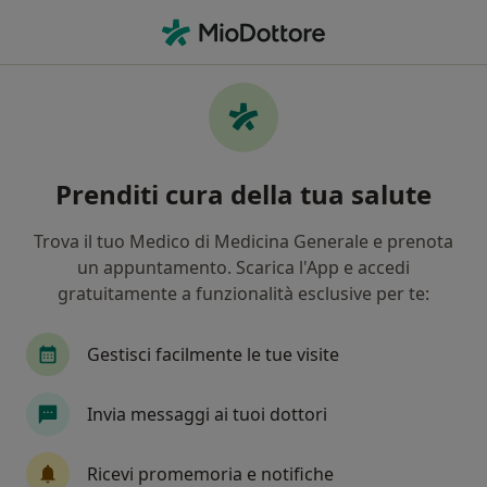
Men
Ipovisus • Palermo, PA
Filters
• 1
Mappa
Specialisti in trattamento Ipovisus a
Prenditi cura della tua salute
Palermo
In che modo ordiniamo i risultati
Trova il tuo Medico di Medicina Generale e prenota
un appuntamento. Scarica l'App e accedi
gratuitamente a funzionalità esclusive per te:
Che specializzazione stai cercando?
Neurologo
Posturologo
Ortottista
Gestisci facilmente le tue visite
Invia messaggi ai tuoi dottori
Ricevi promemoria e notifiche