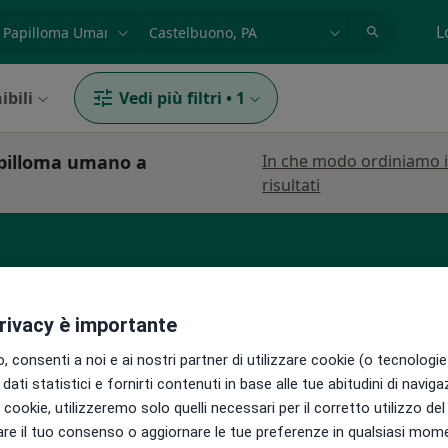
azione, medico, struttura
es: Roma
L
ibili
Vedi più filtri
•
1
papilloma umano a
In che modo ordiniamo 
risultati
privacy è importante
aimondi
Oggi
Domani
Dom,
Lun,
7 Ago
8 Ago
9 Ago
10 Ago
 consenti a noi e ai nostri partner di utilizzare cookie (o tecnologie 
dati statistici e fornirti contenuti in base alle tue abitudini di navig
i
i i cookie, utilizzeremo solo quelli necessari per il corretto utilizzo de
Non ci sono agende disponibili!
re il tuo consenso o aggiornare le tue preferenze in qualsiasi mom