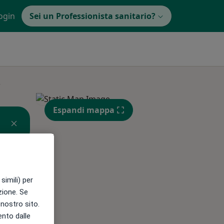
ogin
Sei un Professionista sanitario?
i
Espandi mappa
Mar,
Mer,
Gio,
11 Ago
12 Ago
13 Ago
simili) per
azione. Se
l nostro sito.
ento dalle