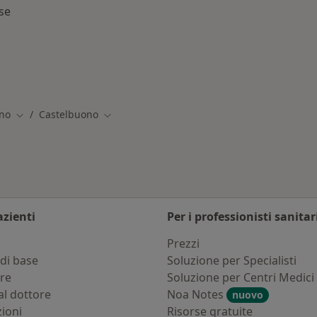
se
astelbuono
ano
Castelbuono
Cambia città
Cambia città
azienti
Per i professionisti sanitar
i
Prezzi
di base
Soluzione per Specialisti
ure
Soluzione per Centri Medici
al dottore
Noa Notes
nuovo
zioni
Risorse gratuite