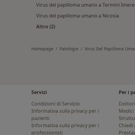
Virus del papilloma umano a Termini Imere
Virus del papilloma umano a Nicosia
Altro (2)
Altro nella categoria: Città vicino C
Homepage
Patologie
Virus Del Papilloma Um
Servizi
Per i p
Condizioni di Servizio
Dottor
Informativa sulla privacy per i
Medici 
pazienti
Strutt
Informativa sulla privacy per i
Chiedi 
professionisti
Presta