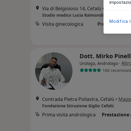
impostazion
Via di Belgioioso 14, Cefalù
•
Mappa
Studio medico Lucia Raimondi
Modifica 
Visita ginecologica
Prezzo non dis
Dott. Mirko Pinel
·
Altr
Urologo, Andrologo
166 recension
Contrada Pietra Pollastra, Cefalù
•
Mapp
Fondazione Istruzione Giglio Cefalù
Prima visita andrologica
Prestazione 