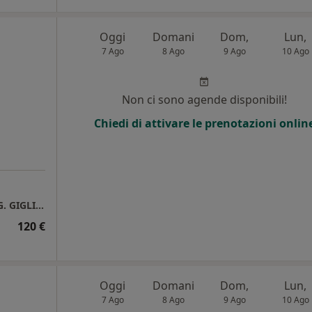
Oggi
Domani
Dom,
Lun,
7 Ago
8 Ago
9 Ago
10 Ago
Non ci sono agende disponibili!
Chiedi di attivare le prenotazioni onlin
OSPEDALE GIGLIO- FONDAZIONE ISTITUTO G. GIGLIO DI CEFALU
120 €
Oggi
Domani
Dom,
Lun,
7 Ago
8 Ago
9 Ago
10 Ago