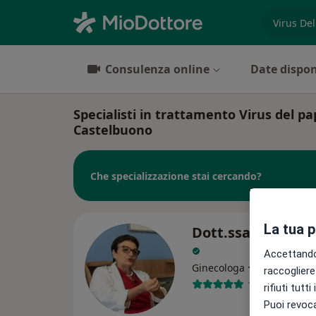
es. prest
Consulenza online
Date dispon
Specialisti in trattamento Virus del 
Castelbuono
Che specializzazione stai cercando?
La tua 
Dott.ssa Lucia R
Accettando,
·
Altro
Ginecologa
raccogliere 
112 recension
rifiuti tutt
Puoi revoca