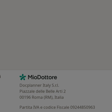
Contatti
MioDottore - Homepage
i
Docplanner Italy S.r.l.
Piazzale delle Belle Arti 2
00196 Roma (RM), Italia
Partita IVA e codice Fiscale 09244850963