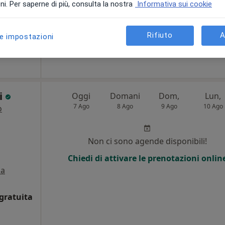
Chiedi di attivare le prenotazioni onlin
i. Per saperne di più, consulta la nostra
Informativa sui cookie
Rifiuto
A
le impostazioni
ponibile
li
Oggi
Domani
Dom,
Lun,
7 Ago
8 Ago
9 Ago
10 Ago
o
i
Non ci sono agende disponibili!
Chiedi di attivare le prenotazioni onlin
a
gratuita