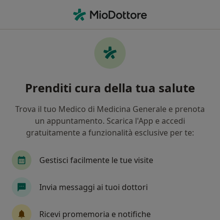
Men
Virus Del Papilloma Umano • Termini Imerese, PA
Filters
• 1
Mappa
Specialisti in trattamento Virus del
Prenditi cura della tua salute
papilloma umano a Termini Imerese
In che modo ordiniamo i risultati
Trova il tuo Medico di Medicina Generale e prenota
un appuntamento. Scarica l'App e accedi
gratuitamente a funzionalità esclusive per te:
Che specializzazione stai cercando?
Ginecologo
Ostetrica
Gestisci facilmente le tue visite
Invia messaggi ai tuoi dottori
Ricevi promemoria e notifiche