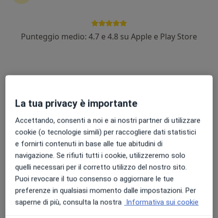
Punteggio medio: 4.7 e 4.8 su Apple e Play Store
Dr. Roberto Granà
·
Altro
Ginecologo
82 recensioni
Indirizzo
Online
La tua privacy è importante
Accettando, consenti a noi e ai nostri partner di utilizzare
Via Piersanti Mattarella, 13b, Termini Imerese
•
Mappa
cookie (o tecnologie simili) per raccogliere dati statistici
Dr. Roberto Granà - Termini Imerese
e fornirti contenuti in base alle tue abitudini di
Visita ginecologica
80 €
navigazione. Se rifiuti tutti i cookie, utilizzeremo solo
Questo dottore non ha ancora attivato le prenotazioni online presso questo indirizzo.
quelli necessari per il corretto utilizzo del nostro sito.
Puoi revocare il tuo consenso o aggiornare le tue
Chiedi di attivare le prenotazioni online
preferenze in qualsiasi momento dalle impostazioni. Per
saperne di più, consulta la nostra
Informativa sui cookie