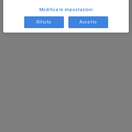
Modifica le impostazioni
Rifiuto
Accetto
Dott.ssa Stanislava Nikitsina
·
Altro
Ginecologa, Ostetrica
135 recensioni
Indirizzo
Online
Via G. Garibaldi, n. 181, Ventimiglia di Sicilia
•
Mappa
Studio di Ginecologia Nikitsina
Applicazione e rimozione IUD (spirale)
150 €
Questo dottore non ha ancora attivato le prenotazioni online presso questo indirizzo.