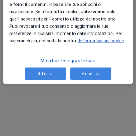
e fornirti contenuti in base alle tue abitudini di
navigazione. Se rifiuti tutti i cookie, utilizzeremo solo
quelli necessari per il corretto utilizzo del nostro sito.
Puoi revocare il tuo consenso o aggiornare le tue
preferenze in qualsiasi momento dalle impostazioni. Per
saperne di più, consulta la nostra
Informativa sui cookie
Dott.ssa Susanna Delvecchio
Modifica le impostazioni
·
Altro
Dermatologo
726 recensioni
Rifiuto
Accetto
CALABRIA 26B, Cerignola
•
Mappa
Poliambulatorio San Matteo SRL
Mappatura nei
130 €
Questo dottore non ha ancora attivato le prenotazioni online presso questo indirizzo.
Chiedi di attivare le prenotazioni online