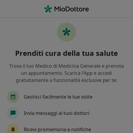
Men
Verruche • Cerignola, FG
Filters
• 1
Mappa
Specialisti in trattamento Verruche a
Prenditi cura della tua salute
Cerignola
In che modo ordiniamo i risultati
Trova il tuo Medico di Medicina Generale e prenota
un appuntamento. Scarica l'App e accedi
gratuitamente a funzionalità esclusive per te:
Che specializzazione stai cercando?
Dermatologo
Medico estetico
Chirurgo ma
Gestisci facilmente le tue visite
Invia messaggi ai tuoi dottori
Ricevi promemoria e notifiche