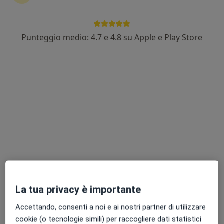
Punteggio medio: 4.7 e 4.8 su Apple e Play Store
Dott. Roberto De Luca
·
Chirurgo maxillo facciale, Chirurgo estetico, Medico estetico
Altro
17 recensioni
Indirizzo
Online
Via Assisi, 30, Cerignola
•
Mappa
Centro Medico VIS
Visita maxillo-facciale
120 €
Questo dottore non ha ancora attivato le prenotazioni online presso questo indirizzo.
La tua privacy è importante
Chiedi di attivare le prenotazioni online
Accettando, consenti a noi e ai nostri partner di utilizzare
cookie (o tecnologie simili) per raccogliere dati statistici