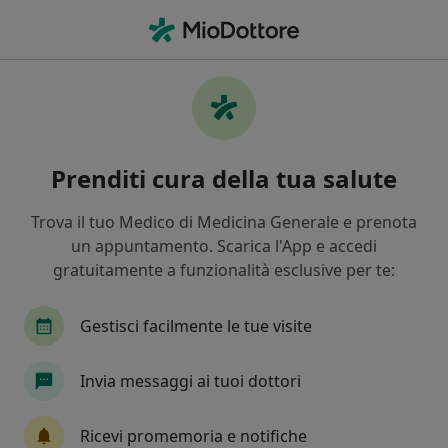
Men
Verruca • San Giovanni la Punta, CT
Filters
• 1
Assicurazione
Map
Specialisti in trattamento Verruca a San
Prenditi cura della tua salute
Giovanni la Punta
In che modo ordiniamo i risultati
Trova il tuo Medico di Medicina Generale e prenota
un appuntamento. Scarica l'App e accedi
gratuitamente a funzionalità esclusive per te:
Che specializzazione stai cercando?
Dermatologo
Venereologo
Medico estetic
Gestisci facilmente le tue visite
Invia messaggi ai tuoi dottori
Ricevi promemoria e notifiche