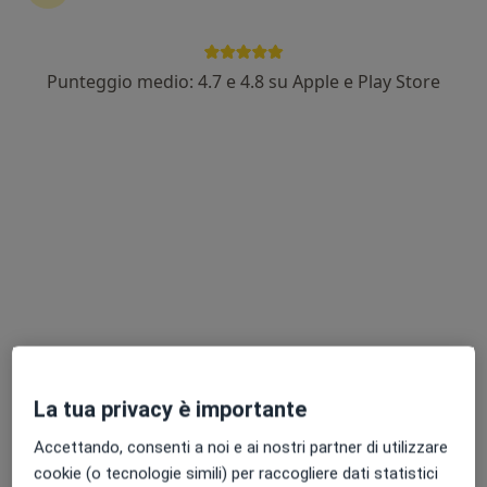
Punteggio medio: 4.7 e 4.8 su Apple e Play Store
Dott.ssa Alessandra Pavone
·
Altro
Dermatologo, Venereologo
338 recensioni
Indirizzo 1
Indirizzo 2
Via Macello 86, San Giovanni la Punta
•
Mappa
Poliambulatorio Klinè
Questo dottore non ha ancora attivato le prenotazioni online presso questo indirizzo.
Chiedi di attivare le prenotazioni online
La tua privacy è importante
Accettando, consenti a noi e ai nostri partner di utilizzare
cookie (o tecnologie simili) per raccogliere dati statistici