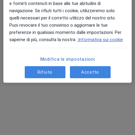
e fornirti contenuti in base alle tue abitudini di
navigazione. Se rifiuti tutti i cookie, utilizzeremo solo
quelli necessari per il corretto utilizzo del nostro sito.
Puoi revocare il tuo consenso o aggiornare le tue
preferenze in qualsiasi momento dalle impostazioni. Per
Dott.ssa Barbara Mirona
saperne di più, consulta la nostra
Informativa sui cookie
·
Altro
Dermatologa, Venereologa, Medico estetico
175 recensioni
Modifica le impostazioni
Via Barriera del Bosco 10, Sant'Agata li Battiati
•
Mappa
Rifiuto
Accetto
Centro Medico Battiati
Acido ialuronico
Prestazione gratuita
Questo dottore non ha ancora attivato le prenotazioni online presso questo indirizzo.
Chiedi di attivare le prenotazioni online