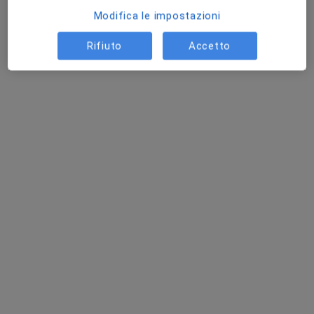
Modifica le impostazioni
Rifiuto
Accetto
Dott.ssa Erika Russo
Ginecologa
7 recensioni
Viale Giovanni Caboto 1, San Giovanni la Punta
•
Mappa
"Le Zagare" - Centro medico
Visita ginecologica
100 €
Questo dottore non ha ancora attivato le prenotazioni online presso questo indirizzo.
Chiedi di attivare le prenotazioni online