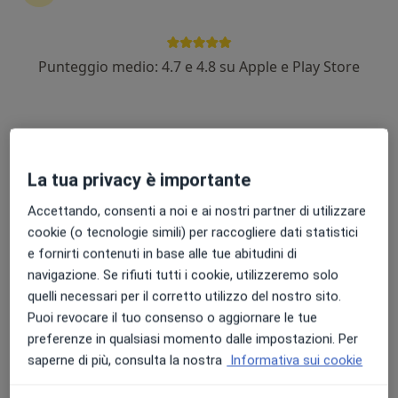
Punteggio medio: 4.7 e 4.8 su Apple e Play Store
Dott.ssa Martino Barbara
·
Altro
Senologa, Chirurga generale, Ecografista
52 recensioni
Indirizzo 1
Indirizzo 2
La tua privacy è importante
Accettando, consenti a noi e ai nostri partner di utilizzare
Via Macello 86, San Giovanni la Punta
•
Mappa
cookie (o tecnologie simili) per raccogliere dati statistici
Poliambulatorio Klinè
e fornirti contenuti in base alle tue abitudini di
Visita senologica
80 €
navigazione. Se rifiuti tutti i cookie, utilizzeremo solo
quelli necessari per il corretto utilizzo del nostro sito.
Questo dottore non ha ancora attivato le prenotazioni online presso questo indirizzo.
Puoi revocare il tuo consenso o aggiornare le tue
preferenze in qualsiasi momento dalle impostazioni. Per
Chiedi di attivare le prenotazioni online
saperne di più, consulta la nostra
Informativa sui cookie