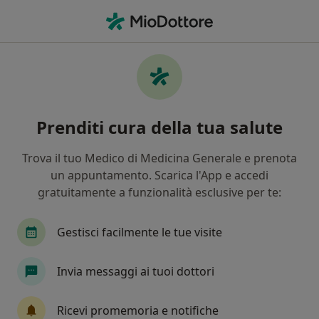
Men
Cancro Al Seno • San Giovanni la Punta, CT
Filters
• 1
Assicurazione
Map
Specialisti in trattamento Cancro al Seno a
Prenditi cura della tua salute
San Giovanni la Punta
In che modo ordiniamo i risultati
Trova il tuo Medico di Medicina Generale e prenota
un appuntamento. Scarica l'App e accedi
gratuitamente a funzionalità esclusive per te:
Che specializzazione stai cercando?
Chirurgo generale
Senologo
Ginecologo
Gestisci facilmente le tue visite
Invia messaggi ai tuoi dottori
Ricevi promemoria e notifiche