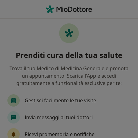
Men
Varicocele • Galatina, LE
Filters
• 1
Mappa
Specialisti in trattamento Varicocele a
Prenditi cura della tua salute
Galatina
In che modo ordiniamo i risultati
Trova il tuo Medico di Medicina Generale e prenota
un appuntamento. Scarica l'App e accedi
gratuitamente a funzionalità esclusive per te:
Che specializzazione stai cercando?
Andrologo
Urologo
Ginecologo
Card
Gestisci facilmente le tue visite
Invia messaggi ai tuoi dottori
Ricevi promemoria e notifiche