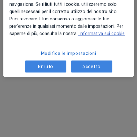
navigazione. Se rifiuti tutti i cookie, utilizzeremo solo
quelli necessari per il corretto utilizzo del nostro sito.
Puoi revocare il tuo consenso o aggiornare le tue
preferenze in qualsiasi momento dalle impostazioni. Per
saperne di più, consulta la nostra
Informativa sui cookie
Dott. Giacomo Di Cosmo
Modifica le impostazioni
·
Altro
Urologo, Andrologo
119 recensioni
Rifiuto
Accetto
Via Vincenzo Ingravalle 12, Maglie
•
Mappa
Centro Medico Rotrix
Visita andrologica
150 €
Questo dottore non ha ancora attivato le prenotazioni online presso questo indirizzo.
Chiedi di attivare le prenotazioni online