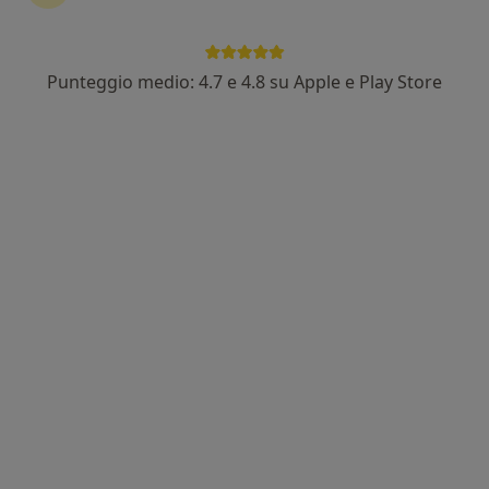
Punteggio medio: 4.7 e 4.8 su Apple e Play Store
Dr. Leonardo Mosè Salamè
·
Altro
Urologo, Andrologo
2293 recensioni
Indirizzo 1
Indirizzo 2
Online
Via Vincenzo Ingravalle 12, Maglie
•
Mappa
Centro Medico Rotrix
Prima visita urologica
248 €
Questo dottore non ha ancora attivato le prenotazioni online presso questo indirizzo.
Chiedi di attivare le prenotazioni online