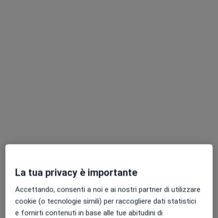
Dott. Ludovico Zaminga
·
Altro
Analista clinico, Andrologo
18 recensioni
Via Vittorio Veneto 40, Maglie
•
Mappa
Dalto - analisi cliniche
Consultazione andrologica
Prestazione gratuita
Questo dottore non ha ancora attivato le prenotazioni online presso questo indirizzo.
La tua privacy è importante
Chiedi di attivare le prenotazioni online
Accettando, consenti a noi e ai nostri partner di utilizzare
cookie (o tecnologie simili) per raccogliere dati statistici
e fornirti contenuti in base alle tue abitudini di