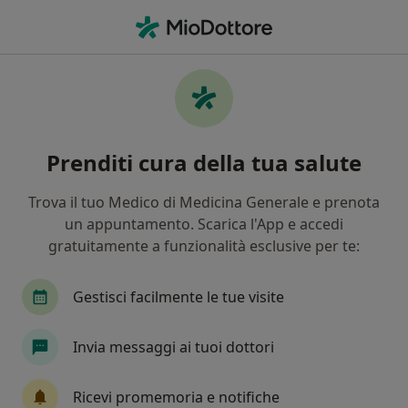
Men
Tumori Delle Ossa • Palermo, PA
Filters
• 1
Assicurazione
Map
Specialisti in trattamento Tumori delle ossa
Prenditi cura della tua salute
a Palermo
In che modo ordiniamo i risultati
Trova il tuo Medico di Medicina Generale e prenota
un appuntamento. Scarica l'App e accedi
gratuitamente a funzionalità esclusive per te:
Che specializzazione stai cercando?
Radiologo
Ortopedico
Oncologo
Medi
Gestisci facilmente le tue visite
Invia messaggi ai tuoi dottori
Ricevi promemoria e notifiche