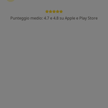
Punteggio medio: 4.7 e 4.8 su Apple e Play Store
Dott. Antonino Daidone
·
Altro
Oncologo, Radioterapista, Medico estetico
59 recensioni
Indirizzo
Online
SS113, Bagheria
•
Mappa
Villa Santa Teresa - Centro Di Medicina Nucleare San Gaetano
Prima visita oncologica
da 150 €
Questo dottore non ha ancora attivato le prenotazioni online presso questo indirizzo.
Chiedi di attivare le prenotazioni online