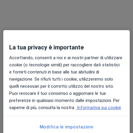
La tua privacy è importante
Prof. Carmine Del Gaìzo
·
Altro
Ortopedico, Chirurgo vertebrale, Terapista del dolore
Accettando, consenti a noi e ai nostri partner di utilizzare
592 recensioni
cookie (o tecnologie simili) per raccogliere dati statistici
e fornirti contenuti in base alle tue abitudini di
Indirizzo 1
Indirizzo 2
Online
navigazione. Se rifiuti tutti i cookie, utilizzeremo solo
quelli necessari per il corretto utilizzo del nostro sito.
Puoi revocare il tuo consenso o aggiornare le tue
Via Antonio Pacinotti 18, Palermo
•
Mappa
preferenze in qualsiasi momento dalle impostazioni. Per
Centro Salus Palermo - Poliambulatorio Medico Specialistico
saperne di più, consulta la nostra
Informativa sui cookie
Visita ortopedica
230 €
Questo dottore non ha ancora attivato le prenotazioni online presso questo indirizzo.
Modifica le impostazioni
Chiedi di attivare le prenotazioni online