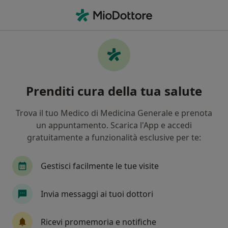
Men
Tumore Del Testicolo • Pozzuoli, NA
Filters
• 1
Assicurazione
Map
Specialisti in trattamento Tumore del
Prenditi cura della tua salute
testicolo a Pozzuoli
In che modo ordiniamo i risultati
Trova il tuo Medico di Medicina Generale e prenota
un appuntamento. Scarica l'App e accedi
gratuitamente a funzionalità esclusive per te:
Che specializzazione stai cercando?
Urologo
Andrologo
Proctologo
Gastr
Gestisci facilmente le tue visite
Invia messaggi ai tuoi dottori
Ricevi promemoria e notifiche