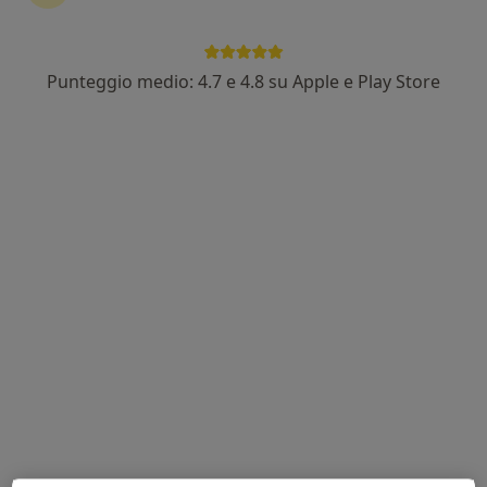
Punteggio medio: 4.7 e 4.8 su Apple e Play Store
Dott. Marco Fabiano
·
Altro
Urologo, Andrologo, Chirurgo
134 recensioni
Indirizzo
Online
Lungomare C. Colombo 22, Pozzuoli
•
Mappa
Ambulatorio
Visita andrologica
da 120 €
Questo dottore non ha ancora attivato le prenotazioni online presso questo indirizzo.
Chiedi di attivare le prenotazioni online