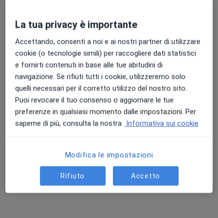
La tua privacy è importante
Accettando, consenti a noi e ai nostri partner di utilizzare
cookie (o tecnologie simili) per raccogliere dati statistici
e fornirti contenuti in base alle tue abitudini di
navigazione. Se rifiuti tutti i cookie, utilizzeremo solo
Dott. Gennaro Mattiello
quelli necessari per il corretto utilizzo del nostro sito.
·
Altro
Urologo, Andrologo
Puoi revocare il tuo consenso o aggiornare le tue
251 recensioni
preferenze in qualsiasi momento dalle impostazioni. Per
Specializzato in Chir. Endoscopica e Mini Invasiva
saperne di più, consulta la nostra
Informativa sui cookie
Dirigente Medico AORN Caserta
Reperibile h 24 per i miei pazienti
Modifica le impostazioni
Indirizzo
Online
Rifiuto
Accetto
Via Campi Flegrei 34, Pozzuoli
•
Mappa
NEA Centro Medico Pozzuoli