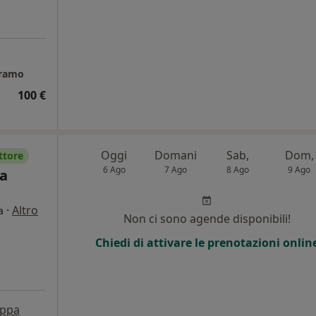
eramo
100 €
Oggi
Domani
Sab,
Dom,
ttore
6 Ago
7 Ago
8 Ago
9 Ago
ca
·
Altro
a
Non ci sono agende disponibili!
Chiedi di attivare le prenotazioni onlin
ppa