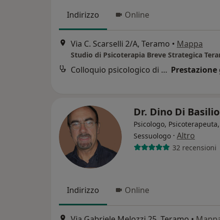
Indirizzo
Online
Via C. Scarselli 2/A, Teramo
•
Mappa
Studio di Psicoterapia Breve Strategica Ter
Colloquio psicologico di coppia
Prestazione 
Dr. Dino Di Basili
Psicologo, Psicoterapeuta,
·
Altro
Sessuologo
32 recensioni
Indirizzo
Online
Via Gabriele Melozzi 25, Teramo
•
Mapp