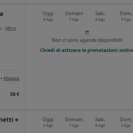
ca
Oggi
Domani
Sab,
Dom,
6 Ago
7 Ago
8 Ago
9 Ago
·
Altro
o
Non ci sono agende disponibili!
Chiedi di attivare le prenotazioni onlin
•
Mappa
50 €
hetti
Oggi
Domani
Sab,
Dom,
6 Ago
7 Ago
8 Ago
9 Ago