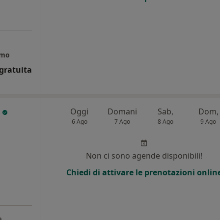
amo
gratuita
o
Oggi
Domani
Sab,
Dom,
6 Ago
7 Ago
8 Ago
9 Ago
Non ci sono agende disponibili!
Chiedi di attivare le prenotazioni onlin
a