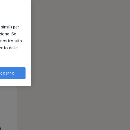
e
simili) per
azione. Se
l nostro sito.
ento dalle
ccetto
Lun,
Mar,
Mer,
10 Ago
11 Ago
12 Ago
e