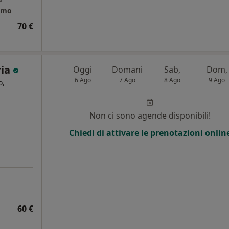
ramo
70 €
ria
Oggi
Domani
Sab,
Dom,
6 Ago
7 Ago
8 Ago
9 Ago
o,
i
Non ci sono agende disponibili!
Chiedi di attivare le prenotazioni onlin
60 €