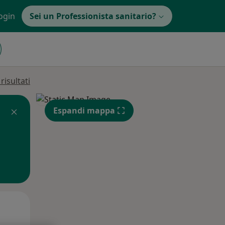
ogin
Sei un Professionista sanitario?
isultati
Espandi mappa
Lun,
Mar,
Mer,
10 Ago
11 Ago
12 Ago