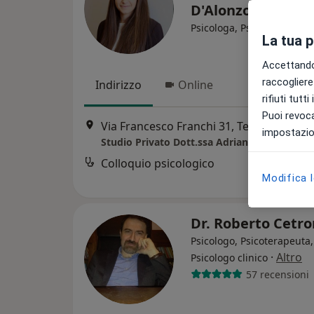
D'Alonzo
Psicologa, Psicologa clinic
La tua 
Accettando,
raccogliere 
Indirizzo
Online
rifiuti tutt
Puoi revoca
Via Francesco Franchi 31, Teramo
•
Map
impostazion
Studio Privato Dott.ssa Adriana D'Alonzo
Colloquio psicologico
Modifica 
Dr. Roberto Cetr
Psicologo, Psicoterapeuta,
·
Altro
Psicologo clinico
57 recensioni