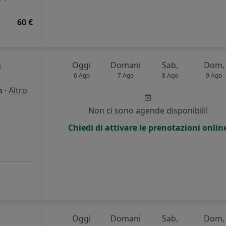
60 €
a
Oggi
Domani
Sab,
Dom,
6 Ago
7 Ago
8 Ago
9 Ago
·
Altro
a
Non ci sono agende disponibili!
Chiedi di attivare le prenotazioni onlin
Oggi
Domani
Sab,
Dom,