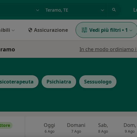
azione, medico, struttura
es: Roma
L
ibili
Assicurazione
Vedi più filtri
•
1
Teramo
In che modo ordiniamo i r
sicoterapeuta
Psichiatra
Sessuologo
Oggi
Domani
Sab,
Dom,
ttore
6 Ago
7 Ago
8 Ago
9 Ago