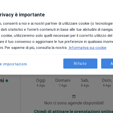
·
Altro
a
Non ci sono agende disponibili!
privacy è importante
Chiedi di attivare le prenotazioni onlin
 consenti a noi e ai nostri partner di utilizzare cookie (o tecnologie 
dati statistici e fornirti contenuti in base alle tue abitudini di navig
i i cookie, utilizzeremo solo quelli necessari per il corretto utilizzo de
re il tuo consenso o aggiornare le tue preferenze in qualsiasi mom
pa
i. Per saperne di più, consulta la nostra
Informativa sui cookie
60 €
Rifiuto
A
le impostazioni
oni
Oggi
Domani
Sab,
Dom,
6 Ago
7 Ago
8 Ago
9 Ago
Non ci sono agende disponibili!
Chiedi di attivare le prenotazioni onlin