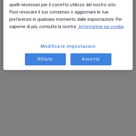
Via Roma 58, Pomigliano d'Arco
•
Mappa
quelli necessari per il corretto utilizzo del nostro sito.
Studio di Psicologia e Psicoterapia
Puoi revocare il tuo consenso o aggiornare le tue
Psicoterapia individuale
60 €
preferenze in qualsiasi momento dalle impostazioni. Per
Questo dottore non ha ancora attivato le prenotazioni online presso questo indirizzo.
saperne di più, consulta la nostra
Informativa sui cookie
Chiedi di attivare le prenotazioni online
Modifica le impostazioni
Rifiuto
Accetto
Dott.ssa Claudia Caccavale
·
Altro
Psicologa, Psicologa clinica
8 recensioni