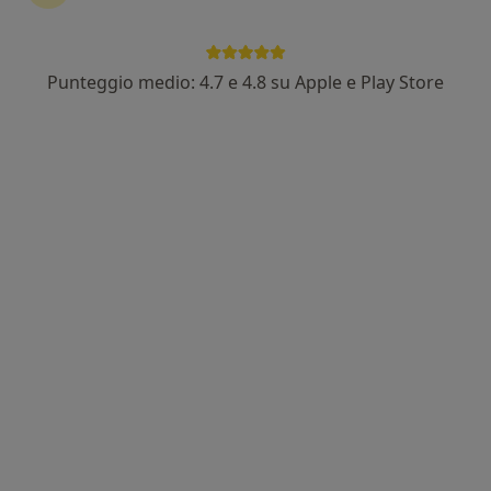
Punteggio medio: 4.7 e 4.8 su Apple e Play Store
Pagamenti online
Dott.ssa Martina Mancusi Betunio
·
Altro
Psicologa, Psicologa clinica
13 recensioni
Indirizzo
Online
Via Semmola 179, Brusciano
•
Mappa
Dott.ssa Martina Mancusi
Psicoterapia
da 50 €
Questo dottore non ha ancora attivato le prenotazioni online presso questo indirizzo.
Chiedi di attivare le prenotazioni online