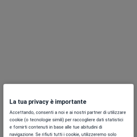
Chiedi di attivare le prenotazioni online
Pagamenti online
Dott.ssa Rosa Ascione
·
Altro
Psicologa, Psicoterapeuta, Psicologa clinica
La tua privacy è importante
47 recensioni
Accettando, consenti a noi e ai nostri partner di utilizzare
Indirizzo
Online
cookie (o tecnologie simili) per raccogliere dati statistici
e fornirti contenuti in base alle tue abitudini di
navigazione. Se rifiuti tutti i cookie, utilizzeremo solo