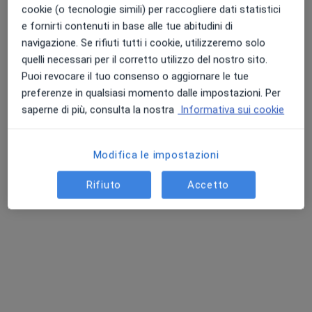
cookie (o tecnologie simili) per raccogliere dati statistici
e fornirti contenuti in base alle tue abitudini di
navigazione. Se rifiuti tutti i cookie, utilizzeremo solo
Punteggio medio: 4.7 e 4.8 su Apple e Play Store
quelli necessari per il corretto utilizzo del nostro sito.
Dott. Patrizio Lemmi
Puoi revocare il tuo consenso o aggiornare le tue
Medico di medicina generale, Medico competente, Medico
preferenze in qualsiasi momento dalle impostazioni. Per
·
Altro
certificatore
saperne di più, consulta la nostra
Informativa sui cookie
12 recensioni
Via Giosuè Carducci 68, Portoferraio
•
Mappa
Modifica le impostazioni
Dott. Lemmi Patrizio
Prima visita di medicina generale
80 €
Rifiuto
Accetto
Questo dottore non ha ancora attivato le prenotazioni online presso questo indirizzo.
Chiedi di attivare le prenotazioni online
Ricerche correlate