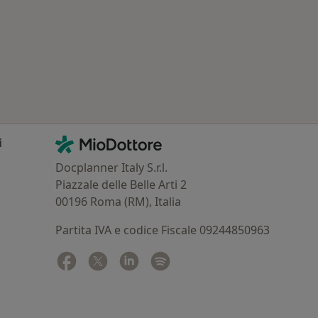
: Patologie correlate a Medole
Contatti
MioDottore - Homepage
i
Docplanner Italy S.r.l.
Piazzale delle Belle Arti 2
00196 Roma (RM), Italia
Partita IVA e codice Fiscale 09244850963
Facebook
si apre in una nuova scheda
Twitter
si apre in una nuova scheda
Linkedin
si apre in una nuova scheda
Spotify
si apre in una nuova sched