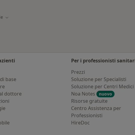
dole
Altro nella categoria
le
tà
Cambia città
azienti
Per i professionisti sanitar
i
Prezzi
di base
Soluzione per Specialisti
ure
Soluzione per Centri Medici
al dottore
Noa Notes
nuovo
zioni
Risorse gratuite
gie
Centro Assistenza per
Professionisti
bile
HireDoc