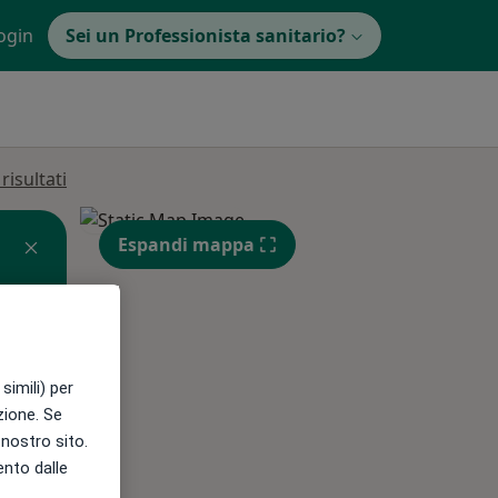
ogin
Sei un Professionista sanitario?
isultati
Espandi mappa
simili) per
azione. Se
l nostro sito.
Mar,
Mer,
Gio,
ento dalle
11 Ago
12 Ago
13 Ago