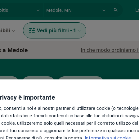
azione, medico, struttura
es: Roma
L
ibili
Vedi più filtri
•
1
is a Medole
In che modo ordiniamo i r
afista
Tricologo
Endocrinologo
privacy è importante
 consenti a noi e ai nostri partner di utilizzare cookie (o tecnologie 
dati statistici e fornirti contenuti in base alle tue abitudini di navig
i i cookie, utilizzeremo solo quelli necessari per il corretto utilizzo de
Oggi
Domani
Dom,
Lun,
re il tuo consenso o aggiornare le tue preferenze in qualsiasi mom
7 Ago
8 Ago
9 Ago
10 Ago
i. Per saperne di più, consulta la nostra
Informativa sui cookie