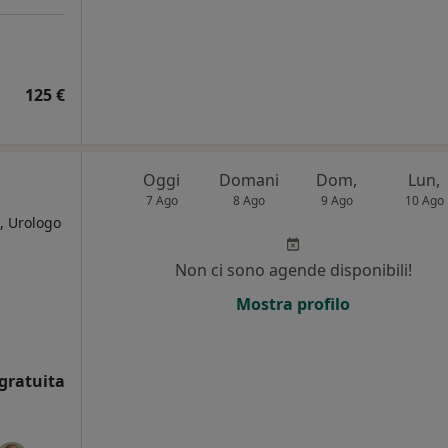
125 €
Oggi
Domani
Dom,
Lun,
7 Ago
8 Ago
9 Ago
10 Ago
, Urologo
Non ci sono agende disponibili!
i
Mostra profilo
gratuita