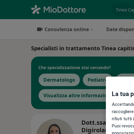
es. prest
Consulenza online
Date dispon
Specialisti in trattamento Tinea capit
Che specializzazione stai cercando?
Dermatologo
Pediatra
Ecogr
La tua 
Visualizza altre informazioni
Accettando,
raccogliere 
rifiuti tutt
Dott.ssa Angela
Puoi revoca
Digirolamo
impostazion