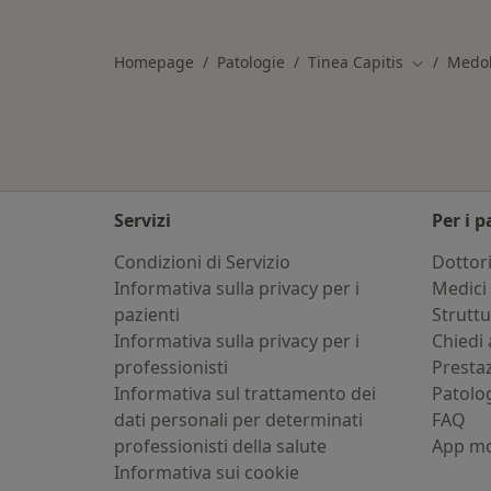
Altro nella categoria: Città vicino Me
Homepage
Patologie
Tinea Capitis
Medo
Cambia cit
Servizi
Per i p
Condizioni di Servizio
Dottor
Informativa sulla privacy per i
Medici 
pazienti
Strutt
Informativa sulla privacy per i
Chiedi 
professionisti
Presta
Informativa sul trattamento dei
Patolo
dati personali per determinati
FAQ
professionisti della salute
App mo
Informativa sui cookie