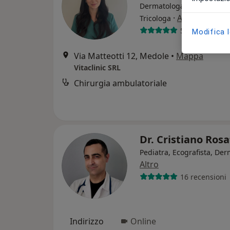
Dermatologa, Venereologa
·
Altro
Tricologa
59 recensioni
Modifica 
Via Matteotti 12, Medole
•
Mappa
Vitaclinic SRL
Chirurgia ambulatoriale
Dr. Cristiano Ros
Pediatra, Ecografista, De
Altro
16 recensioni
Indirizzo
Online