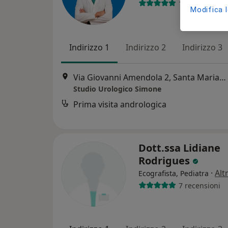
1730 recensio
Modifica 
Indirizzo 1
Indirizzo 2
Indirizzo 3
Via Giovanni Amendola 2, Santa Maria Capua Vetere
Studio Urologico Simone
Prima visita andrologica
Dott.ssa Lidiane
Rodrigues
·
Alt
Ecografista, Pediatra
7 recensioni