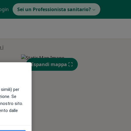
ogin
Sei un Professionista sanitario?
 i
Espandi mappa
simili) per
azione. Se
l nostro sito.
ento dalle
Mer,
Gio,
Ven,
12 Ago
13 Ago
14 Ago