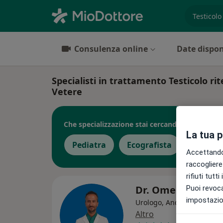
es. prest
Consulenza online
Date dispon
Specialisti in trattamento Testicolo r
Vetere
Che specializzazione stai cercando?
La tua 
Pediatra
Ecografista
Urolog
Accettando,
raccogliere 
rifiuti tutt
Dr. Omero Simon
Puoi revoca
impostazion
Urologo, Andrologo, Sess
Altro