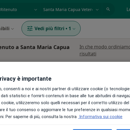
azione, medico, struttura
es: Roma
L
ibili
Vedi più filtri
•
1
itenuto a Santa Maria Capua
In che modo ordiniamo
risultati
privacy è importante
o
Sessuologo
Andrologo
 consenti a noi e ai nostri partner di utilizzare cookie (o tecnologie 
dati statistici e fornirti contenuti in base alle tue abitudini di navig
i i cookie, utilizzeremo solo quelli necessari per il corretto utilizzo de
e
re il tuo consenso o aggiornare le tue preferenze in qualsiasi mom
Oggi
Domani
Lun,
Mar,
i. Per saperne di più, consulta la nostra
Informativa sui cookie
8 Ago
9 Ago
10 Ago
11 Ago
·
uologo