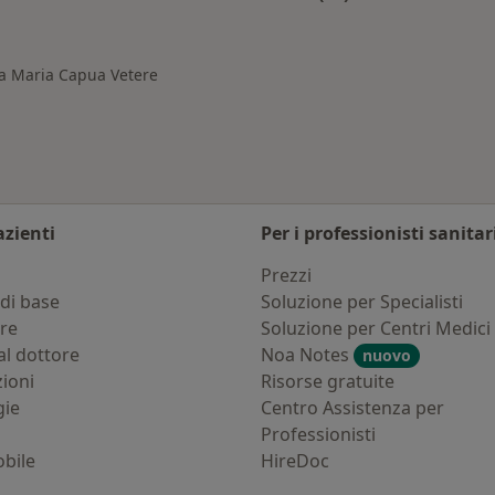
Santa Maria Capua Vetere
Altro nella categoria
nta Maria Capua Vetere
azienti
Per i professionisti sanitar
i
Prezzi
di base
Soluzione per Specialisti
ure
Soluzione per Centri Medici
al dottore
Noa Notes
nuovo
zioni
Risorse gratuite
gie
Centro Assistenza per
Professionisti
bile
HireDoc