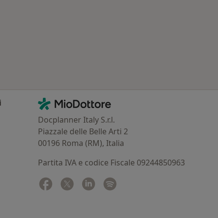
: Patologie correlate a Santa Maria Capua Vetere
Contatti
MioDottore - Homepage
i
Docplanner Italy S.r.l.
Piazzale delle Belle Arti 2
00196 Roma (RM), Italia
Partita IVA e codice Fiscale 09244850963
Facebook
si apre in una nuova scheda
Twitter
si apre in una nuova scheda
Linkedin
si apre in una nuova scheda
Spotify
si apre in una nuova sched