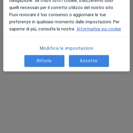
navigazione. Se rifiuti tutti i cookie, utilizzeremo solo
quelli necessari per il corretto utilizzo del nostro sito.
Puoi revocare il tuo consenso o aggiornare le tue
preferenze in qualsiasi momento dalle impostazioni. Per
saperne di più, consulta la nostra
Informativa sui cookie
Modifica le impostazioni
Dott. Antonio Storino
Rifiuto
Accetto
·
Altro
Fisiatra, Medico estetico, Terapista del dolore
85 recensioni
Via Antonio Locatelli 2, Pomigliano d'Arco
•
Mappa
SMS - Studio Medico Storino
Visita fisiatrica
da 75 €
Questo dottore non ha ancora attivato le prenotazioni online presso questo indirizzo.
Chiedi di attivare le prenotazioni online