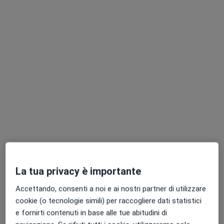
Dott. Giuseppe Junior Sabatino
·
Altro
Osteopata, Posturologo, Massofisioterapista
124 recensioni
Indirizzo
Online
Via Romani 168, Sant'Anastasia
•
Mappa
STUDIO MEDICO AI ROMANI
Prima visita osteopatica
60 €
La tua privacy è importante
Questo dottore non ha ancora attivato le prenotazioni online presso questo indirizzo.
Accettando, consenti a noi e ai nostri partner di utilizzare
cookie (o tecnologie simili) per raccogliere dati statistici
Chiedi di attivare le prenotazioni online
e fornirti contenuti in base alle tue abitudini di