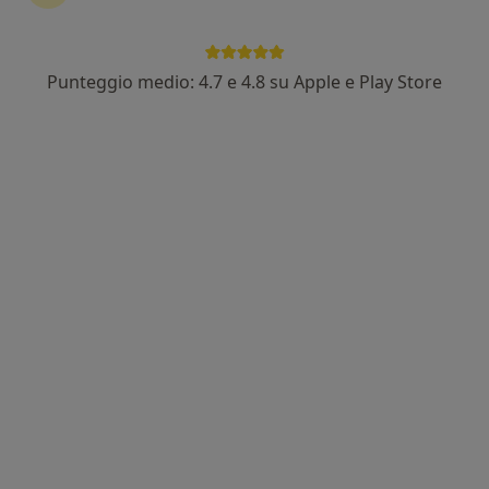
Punteggio medio: 4.7 e 4.8 su Apple e Play Store
Dott. Pasquale Fiorillo
·
Altro
Massofisioterapista, Massoterapista, Chinesiologo
42 recensioni
Via San Gennariello, n. 31, Pollena Trocchia
•
Mappa
Biokinesimed Sas
Elettroterapia
15 €
Questo dottore non ha ancora attivato le prenotazioni online presso questo indirizzo.
Chiedi di attivare le prenotazioni online