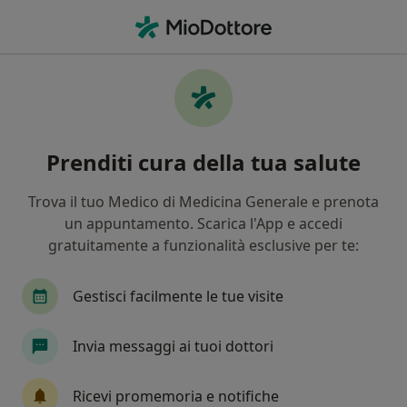
Men
Tendinite • Cercola, NA
Filters
• 1
Assicurazione
Map
Specialisti in trattamento Tendinite a
Prenditi cura della tua salute
Cercola
In che modo ordiniamo i risultati
Trova il tuo Medico di Medicina Generale e prenota
un appuntamento. Scarica l'App e accedi
gratuitamente a funzionalità esclusive per te:
Che specializzazione stai cercando?
Fisioterapista
Posturologo
Osteopata
Gestisci facilmente le tue visite
Invia messaggi ai tuoi dottori
Ricevi promemoria e notifiche