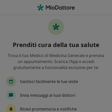
Men
Stress • Carlentini Nord, SR
Filters
• 1
Mappa
Specialisti in trattamento Stress a
Prenditi cura della tua salute
Carlentini Nord
In che modo ordiniamo i risultati
Trova il tuo Medico di Medicina Generale e prenota
un appuntamento. Scarica l'App e accedi
gratuitamente a funzionalità esclusive per te:
Che specializzazione stai cercando?
Psicologo
Psicologo clinico
Psicoterapeut
Gestisci facilmente le tue visite
Invia messaggi ai tuoi dottori
Ricevi promemoria e notifiche