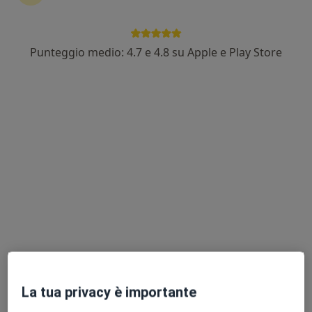
Punteggio medio: 4.7 e 4.8 su Apple e Play Store
Dott.ssa Paola Vitale
·
Altro
Psicologa, Psicologa clinica
40 recensioni
Indirizzo
Online
Via Alcide de Gasperi 14, Carlentini Nord
•
Mappa
Centro Bios
Colloquio psicologico
50 €
Questo dottore non ha ancora attivato le prenotazioni online presso questo indirizzo.
Chiedi di attivare le prenotazioni online
La tua privacy è importante