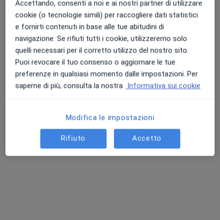
Accettando, consenti a noi e ai nostri partner di utilizzare
cookie (o tecnologie simili) per raccogliere dati statistici
e fornirti contenuti in base alle tue abitudini di
navigazione. Se rifiuti tutti i cookie, utilizzeremo solo
quelli necessari per il corretto utilizzo del nostro sito.
Puoi revocare il tuo consenso o aggiornare le tue
preferenze in qualsiasi momento dalle impostazioni. Per
Dott.ssa Caterina Polopoli
saperne di più, consulta la nostra
Informativa sui cookie
·
Altro
Psicologa, Psicoterapeuta, Psicologa clinica
2 recensioni
Modifica le impostazioni
Indirizzo
Online
Rifiuto
Accetto
Piazza Guglielmo Oberdan 16, Lentini
•
Mappa
Studio Di Psicologia - Psicoterapia - Analisi del Comportamento
Colloquio psicologico
da 50 €
Questo dottore non ha ancora attivato le prenotazioni online presso questo indirizzo.