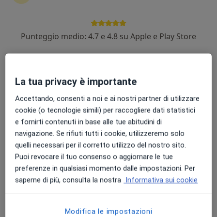
Punteggio medio: 4.7 e 4.8 su Apple e Play Store
Giovanni Garavello
·
Altro
Osteopata, Chiropratico, Massoterapista
371 recensioni
La tua privacy è importante
Indirizzo
Online
Accettando, consenti a noi e ai nostri partner di utilizzare
cookie (o tecnologie simili) per raccogliere dati statistici
e fornirti contenuti in base alle tue abitudini di
Via Padova, Tencarola
•
Mappa
navigazione. Se rifiuti tutti i cookie, utilizzeremo solo
Sede non disponibile
quelli necessari per il corretto utilizzo del nostro sito.
Visita osteopatica
da 20 €
Puoi revocare il tuo consenso o aggiornare le tue
Questo dottore non ha ancora attivato le prenotazioni online presso questo indirizzo.
preferenze in qualsiasi momento dalle impostazioni. Per
saperne di più, consulta la nostra
Informativa sui cookie
Chiedi di attivare le prenotazioni online
Modifica le impostazioni