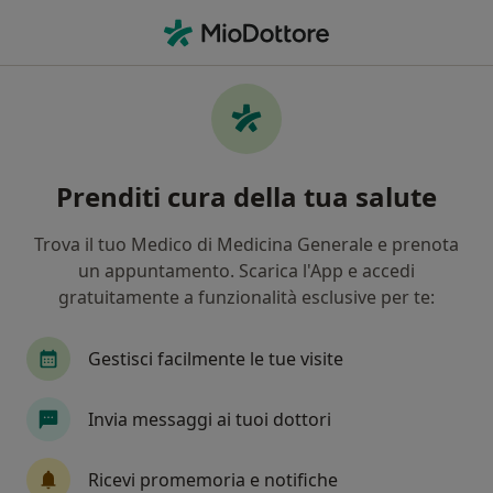
Men
Stitichezza • Selvazzano Dentro, PD
Filters
• 1
Assicurazione
Map
Specialisti in trattamento Stitichezza a
Prenditi cura della tua salute
Selvazzano Dentro
In che modo ordiniamo i risultati
Trova il tuo Medico di Medicina Generale e prenota
un appuntamento. Scarica l'App e accedi
gratuitamente a funzionalità esclusive per te:
Che specializzazione stai cercando?
Geriatra
Internista
Nutrizionista
Os
Gestisci facilmente le tue visite
Invia messaggi ai tuoi dottori
Ricevi promemoria e notifiche