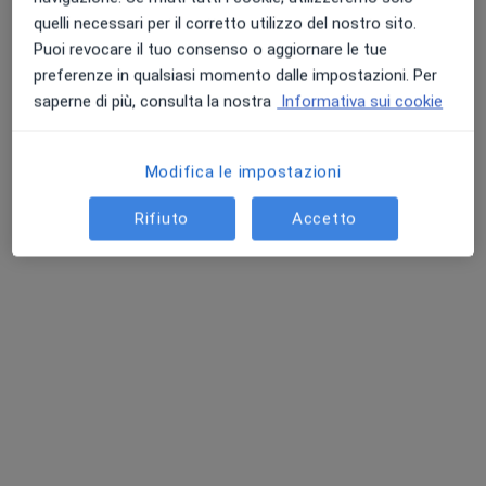
quelli necessari per il corretto utilizzo del nostro sito.
Chiedi di attivare le prenotazioni online
Puoi revocare il tuo consenso o aggiornare le tue
preferenze in qualsiasi momento dalle impostazioni. Per
saperne di più, consulta la nostra
Informativa sui cookie
Modifica le impostazioni
Rifiuto
Accetto
Dott. Francesco Pardo
·
Altro
Ortopedico
38 recensioni
Viale Monte San Michele, 5/D, Reggio Emilia
•
Mappa
Poliambulatorio Privato San Michele, S.R.L.
Visita ortopedica
153 €
Questo dottore non ha ancora attivato le prenotazioni online presso questo indirizzo.