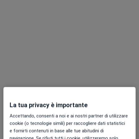
Chiedi di attivare le prenotazioni online
Dr. Carlo Cordella
·
Altro
Ortopedico, Chirurgo
44 recensioni
La tua privacy è importante
Viale Monte San Michele, 5/D, Reggio Emilia
•
Mappa
Poliambulatorio Privato San Michele, S.R.L.
Accettando, consenti a noi e ai nostri partner di utilizzare
cookie (o tecnologie simili) per raccogliere dati statistici
Visita ortopedica
123 €
e fornirti contenuti in base alle tue abitudini di
Questo dottore non ha ancora attivato le prenotazioni online presso questo indirizzo.
navigazione. Se rifiuti tutti i cookie, utilizzeremo solo