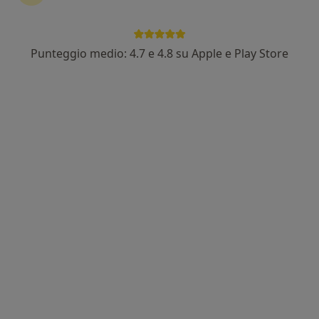
Punteggio medio: 4.7 e 4.8 su Apple e Play Store
Nuovo profilo su MioDottore
Dott. Nicolò Dallaglio
·
Altro
Osteopata
18 recensioni
Indirizzo
Online
Via Dante Alighieri 1, Montecchio Emilia
•
Mappa
studio privato
Prima visita osteopatica
60 €
Questo dottore non ha ancora attivato le prenotazioni online presso questo indirizzo.
Chiedi di attivare le prenotazioni online