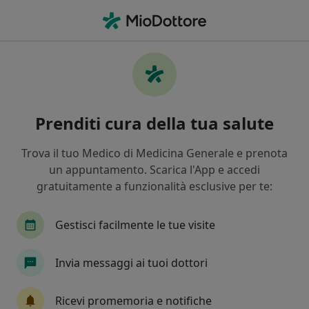
Men
Spondilolistesi • Reggio Emilia, RE
Filters
• 1
Assicurazione
Map
Specialisti in trattamento Spondilolistesi a
Prenditi cura della tua salute
Reggio Emilia
In che modo ordiniamo i risultati
Trova il tuo Medico di Medicina Generale e prenota
un appuntamento. Scarica l'App e accedi
gratuitamente a funzionalità esclusive per te:
Che specializzazione stai cercando?
Neurochirurgo
Ortopedico
Fisioterapista
Gestisci facilmente le tue visite
Invia messaggi ai tuoi dottori
Ricevi promemoria e notifiche