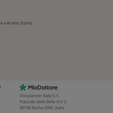
e a Ariano Irpino
: Patologie correlate a Ariano Irpino
Contatti
MioDottore - Homepage
i
Docplanner Italy S.r.l.
Piazzale delle Belle Arti 2
00196 Roma (RM), Italia