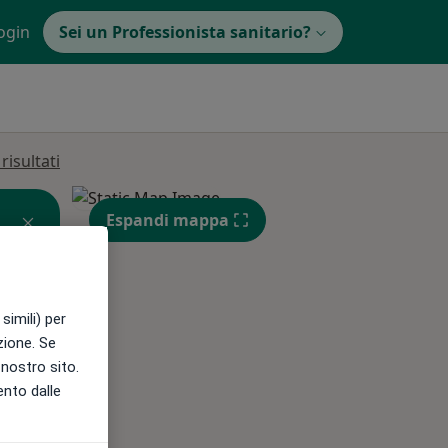
ogin
Sei un Professionista sanitario?
isultati
Espandi mappa
simili) per
azione. Se
Mar,
Mer,
Gio,
l nostro sito.
11 Ago
12 Ago
13 Ago
ento dalle