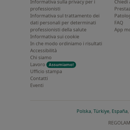
Informativa sulla privacy per i
Chiedi 
professionisti
Presta
Informativa sul trattamento dei
Patolo
dati personali per determinati
FAQ
professionisti della salute
App mo
Informativa sui cookie
In che modo ordiniamo i risultati
Accessibilità
Chi siamo
Lavoro
Assumiamo!
Ufficio stampa
Contatti
Eventi
si apre in una nu
si apre i
s
Polska
,
Türkiye
,
España
,
REGOLAMEN