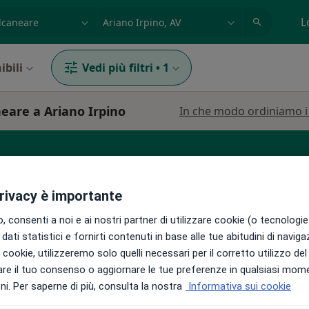
azione, medico, struttura
es: Roma
L
ibili
Vedi più filtri
•
1
neare a Ariano Irpino
In che modo ordiniamo i r
ologo
Fisiatra
Posturologo
privacy è importante
 consenti a noi e ai nostri partner di utilizzare cookie (o tecnologie 
dati statistici e fornirti contenuti in base alle tue abitudini di navig
rdi
Oggi
Domani
Dom,
Lun,
i i cookie, utilizzeremo solo quelli necessari per il corretto utilizzo de
7 Ago
8 Ago
9 Ago
10 Ago
re il tuo consenso o aggiornare le tue preferenze in qualsiasi mom
i
i. Per saperne di più, consulta la nostra
Informativa sui cookie
Non ci sono agende disponibili!