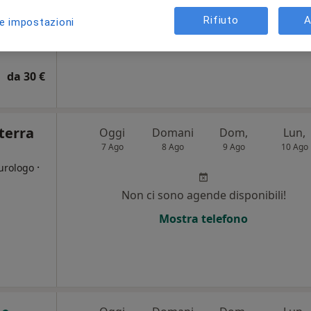
Rifiuto
A
Mostra telefono
le impostazioni
da 30 €
terra
Oggi
Domani
Dom,
Lun,
7 Ago
8 Ago
9 Ago
10 Ago
·
turologo
Non ci sono agende disponibili!
i
Mostra telefono