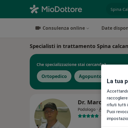
es. prest
Consulenza online
Date dispon
Specialisti in trattamento Spina calca
Che specializzazione stai cercando?
Ortopedico
Agopuntore
Pod
La tua 
Accettando,
raccogliere 
Dr. Marco Lomba
rifiuti tutt
·
Altro
Podologo
Puoi revoca
188 recension
impostazion