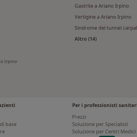
Gastrite a Ariano Irpino
Vertigine a Ariano Irpino
Sindrome del tunnel carpal
Altro (14)
iano Irpino
Altro nella categoria
no Irpino
azienti
Per i professionisti sanitar
i
Prezzi
di base
Soluzione per Specialisti
ure
Soluzione per Centri Medici