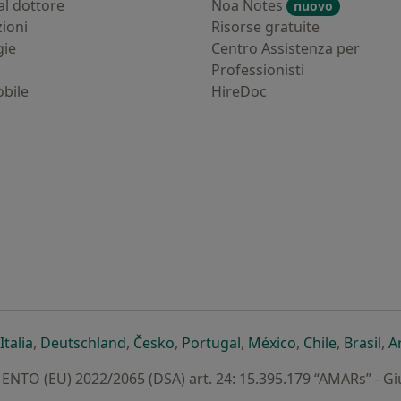
al dottore
Noa Notes
nuovo
zioni
Risorse gratuite
gie
Centro Assistenza per
Professionisti
bile
HireDoc
ova scheda
n una nuova scheda
i apre in una nuova scheda
si apre in una nuova scheda
si apre in una nuova scheda
si apre in una nuova scheda
si apre in una nuova sc
si apre in una 
si apre i
si 
Italia
,
Deutschland
,
Česko
,
Portugal
,
México
,
Chile
,
Brasil
,
A
TO (EU) 2022/2065 (DSA) art. 24: 15.395.179 “AMARs” - G