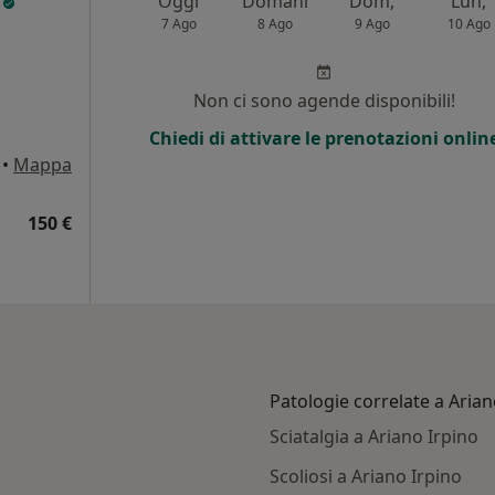
o
Oggi
Domani
Dom,
Lun,
7 Ago
8 Ago
9 Ago
10 Ago
Non ci sono agende disponibili!
Chiedi di attivare le prenotazioni onlin
•
Mappa
150 €
Patologie correlate a Arian
Sciatalgia a Ariano Irpino
Scoliosi a Ariano Irpino