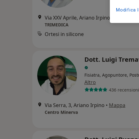
Modifica 
Via XXV Aprile, Ariano Irpino
•
Mappa
TRIMEDICA
Ortesi in silicone
Dott. Luigi Trema
Fisiatra, Agopuntore, Pos
Altro
436 recension
Via Serra, 3, Ariano Irpino
•
Mappa
Centro Minerva