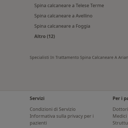
Spina calcaneare a Telese Terme
Spina calcaneare a Avellino
Spina calcaneare a Foggia
Altro (12)
Altro nella categoria: Città vicino Ar
Specialisti In Trattamento Spina Calcaneare A Aria
Servizi
Per i p
Condizioni di Servizio
Dottor
Informativa sulla privacy per i
Medici 
pazienti
Strutt