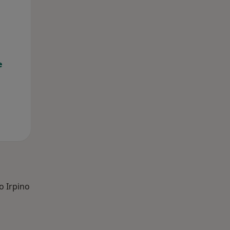
Mar,
Mer,
Gio,
11 Ago
12 Ago
13 Ago
e
o Irpino