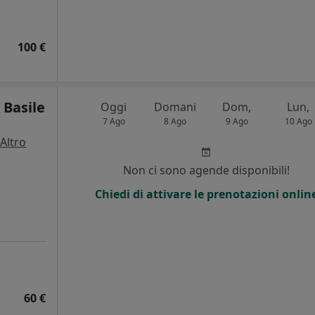
100 €
 Basile
Oggi
Domani
Dom,
Lun,
7 Ago
8 Ago
9 Ago
10 Ago
Altro
Non ci sono agende disponibili!
Chiedi di attivare le prenotazioni onlin
60 €