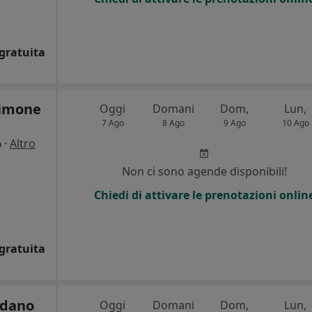
gratuita
Simone
Oggi
Domani
Dom,
Lun,
7 Ago
8 Ago
9 Ago
10 Ago
·
Altro
o
Non ci sono agende disponibili!
Chiedi di attivare le prenotazioni onlin
gratuita
rdano
Oggi
Domani
Dom,
Lun,