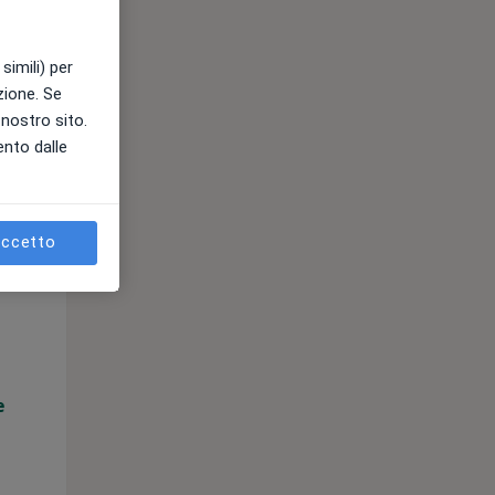
simili) per
azione. Se
l nostro sito.
ento dalle
ccetto
Mar,
Mer,
Gio,
11 Ago
12 Ago
13 Ago
e