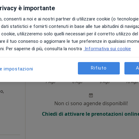
·
turologo
privacy è importante
Non ci sono agende disponibili!
i
 consenti a noi e ai nostri partner di utilizzare cookie (o tecnologie 
Mostra telefono
dati statistici e fornirti contenuti in base alle tue abitudini di navig
i i cookie, utilizzeremo solo quelli necessari per il corretto utilizzo de
re il tuo consenso o aggiornare le tue preferenze in qualsiasi mom
i. Per saperne di più, consulta la nostra
Informativa sui cookie
ponibile
Rifiuto
A
le impostazioni
Oggi
Domani
Dom,
Lun,
7 Ago
8 Ago
9 Ago
10 Ago
o,
Non ci sono agende disponibili!
Chiedi di attivare le prenotazioni onlin