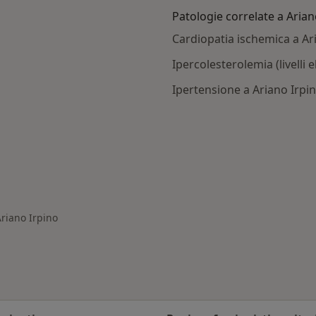
Patologie correlate a Arian
Cardiopatia ischemica a Ar
Ipercolesterolemia (livelli e
Ipertensione a Ariano Irpi
iano Irpino
Ariano Irpino