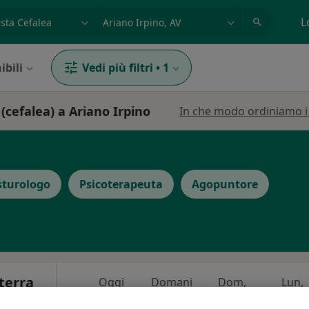
azione, medico, struttura
es: Roma
L
ibili
Vedi più filtri
•
1
 (cefalea) a Ariano Irpino
In che modo ordiniamo i r
sturologo
Psicoterapeuta
Agopuntore
terra
Oggi
Domani
Dom,
Lun,
7 Ago
8 Ago
9 Ago
10 Ago