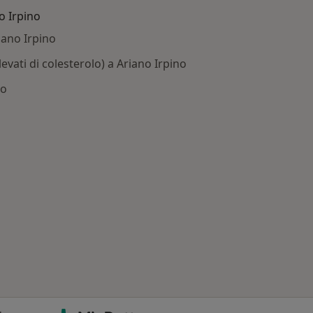
o Irpino
iano Irpino
levati di colesterolo) a Ariano Irpino
no