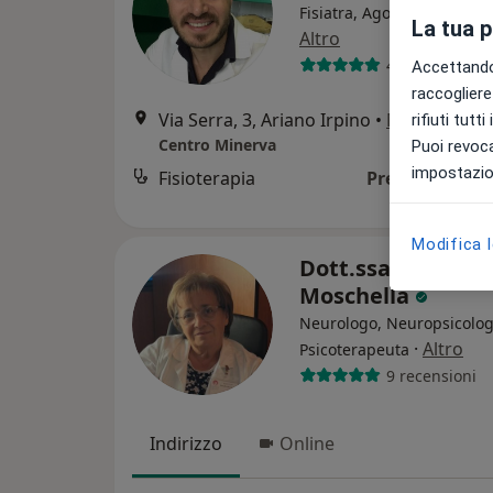
Fisiatra, Agopuntore, Pos
La tua 
Altro
436 recension
Accettando,
raccogliere 
Via Serra, 3, Ariano Irpino
•
Mappa
rifiuti tutt
Centro Minerva
Puoi revoca
impostazion
Fisioterapia
Prezzo non dis
Modifica 
Dott.ssa Ornella
Moschella
Neurologo, Neuropsicolog
·
Altro
Psicoterapeuta
9 recensioni
Indirizzo
Online