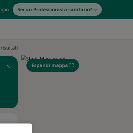
ogin
Sei un Professionista sanitario?
isultati
Espandi mappa
Mar,
Mer,
Gio,
11 Ago
12 Ago
13 Ago