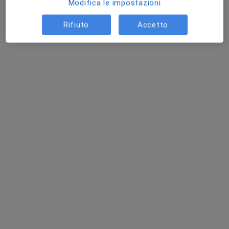
Modifica le impostazioni
Questo dottore non ha ancora attivato le prenotazioni online presso questo indirizzo.
Rifiuto
Accetto
Chiedi di attivare le prenotazioni online
Pagamenti online
Dott. Stefano Romei
·
Altro
Cardiologo
136 recensioni
Indirizzo 1
Indirizzo 2
Indirizzo 3
Indirizzo 4