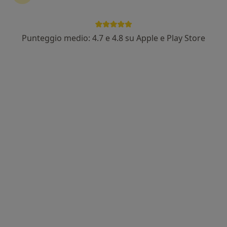
Punteggio medio: 4.7 e 4.8 su Apple e Play Store
Pagamenti online
Dott. Giuseppe Falivene
·
Altro
Cardiochirurgo, Cardiologo
345 recensioni
Indirizzo
Online
Lungomare Cristoforo Colombo, 1, Salerno
•
Mappa
CMS Polimedico
Visita cardiochirurgica
150 €
Questo dottore non ha ancora attivato le prenotazioni online presso questo indirizzo.
Chiedi di attivare le prenotazioni online