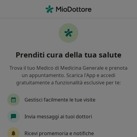
Men
Sindrome Di Brugada • Baronissi, SA
Filters
• 1
Mappa
Specialisti in trattamento Sindrome di
Prenditi cura della tua salute
Brugada a Baronissi
In che modo ordiniamo i risultati
Trova il tuo Medico di Medicina Generale e prenota
un appuntamento. Scarica l'App e accedi
gratuitamente a funzionalità esclusive per te:
Che specializzazione stai cercando?
Cardiologo
Radiologo
Ecografista
Ca
Gestisci facilmente le tue visite
Invia messaggi ai tuoi dottori
Ricevi promemoria e notifiche