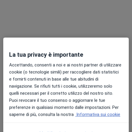
La tua privacy è importante
Pagamenti online
Dott.ssa Maria Vincenza Polito
Accettando, consenti a noi e ai nostri partner di utilizzare
cookie (o tecnologie simili) per raccogliere dati statistici
·
Altro
Cardiologa
e fornirti contenuti in base alle tue abitudini di
49 recensioni
navigazione. Se rifiuti tutti i cookie, utilizzeremo solo
quelli necessari per il corretto utilizzo del nostro sito.
Indirizzo 1
Indirizzo 2
Online
Puoi revocare il tuo consenso o aggiornare le tue
preferenze in qualsiasi momento dalle impostazioni. Per
Via Matteo Galliano 4, Salerno
•
Mappa
saperne di più, consulta la nostra
Informativa sui cookie
Studio Cardiologico
Visita cardiologica
da 100 €