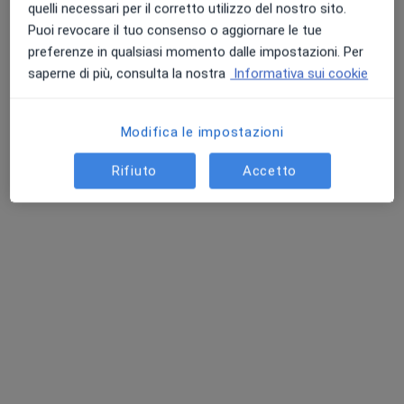
quelli necessari per il corretto utilizzo del nostro sito.
Puoi revocare il tuo consenso o aggiornare le tue
preferenze in qualsiasi momento dalle impostazioni. Per
saperne di più, consulta la nostra
Informativa sui cookie
Modifica le impostazioni
Rifiuto
Accetto
Dott.ssa Valentina Bigoloni
·
Altro
Psichiatra
111 recensioni
Indirizzo 1
Indirizzo 2
Online
Via Alcide De Gasperi, 9b, Villanuova sul Clisi
•
Mappa
Centro Fa. Ba.
Visita psichiatrica
120 €
Questo dottore non ha ancora attivato le prenotazioni online presso questo indirizzo.