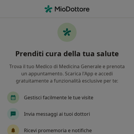
Men
Sindrome Da Burnout • Puegnago sul Garda, BS
Filters
• 1
Mappa
Specialisti in trattamento Sindrome da
Prenditi cura della tua salute
burnout a Puegnago sul Garda
In che modo ordiniamo i risultati
Trova il tuo Medico di Medicina Generale e prenota
un appuntamento. Scarica l'App e accedi
gratuitamente a funzionalità esclusive per te:
Che specializzazione stai cercando?
Psicologo
Psicoterapeuta
Psicologo clinic
Gestisci facilmente le tue visite
Invia messaggi ai tuoi dottori
Ricevi promemoria e notifiche