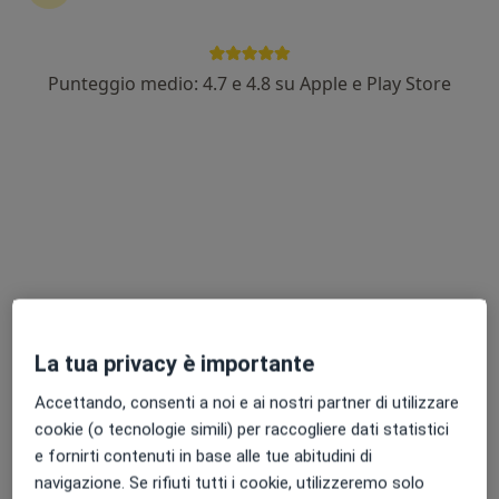
Punteggio medio: 4.7 e 4.8 su Apple e Play Store
Pagamenti online
Dott. Tommaso Mangiò
·
Altro
Psicologo, Psicologo clinico, Psicoterapeuta
20 recensioni
Indirizzo
Online
Via Calchera 15E, Villanuova sul Clisi
•
Mappa
Studio privato Villanuova
La tua privacy è importante
Colloquio psicologico clinico
80 €
Accettando, consenti a noi e ai nostri partner di utilizzare
Questo dottore non ha ancora attivato le prenotazioni online presso questo indirizzo.
cookie (o tecnologie simili) per raccogliere dati statistici
e fornirti contenuti in base alle tue abitudini di
Chiedi di attivare le prenotazioni online
navigazione. Se rifiuti tutti i cookie, utilizzeremo solo