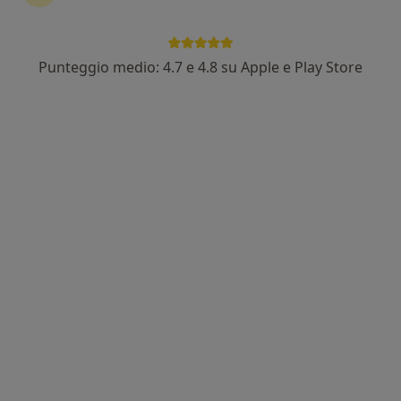
Punteggio medio: 4.7 e 4.8 su Apple e Play Store
Dr. Giuseppe BILOTTA
·
Altro
Cardiologo, Medico certificatore
632 recensioni
Via Italia 134, Cagliari
•
Mappa
Studio dr. Bilotta
Visita cardiologica
da 82 €
Questo dottore non ha ancora attivato le prenotazioni online presso questo indirizzo.
Chiedi di attivare le prenotazioni online