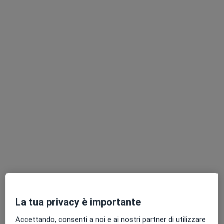
Dott.ssa Angelica Rossi
·
Altro
Cardiologa
495 recensioni
Indirizzo 1
Indirizzo 2
Indirizzo 3
Online
Via Peretti 13, Cagliari
•
Mappa
Studio Medico ADUE
Visita cardiologica + elettrocardiogramma + ecocardiocolordoppler
205 €
Questo dottore non ha ancora attivato le prenotazioni online presso questo indirizzo.
Chiedi di attivare le prenotazioni online
La tua privacy è importante
Accettando, consenti a noi e ai nostri partner di utilizzare