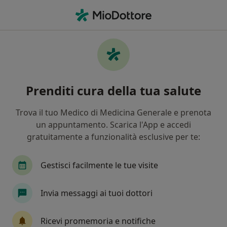
Men
Sincope • Quartu Sant Elena, CA
Filters
• 1
Assicurazione
Map
Specialisti in trattamento Sincope a Quartu
Prenditi cura della tua salute
Sant'Elena
In che modo ordiniamo i risultati
Trova il tuo Medico di Medicina Generale e prenota
un appuntamento. Scarica l'App e accedi
gratuitamente a funzionalità esclusive per te:
Che specializzazione stai cercando?
Cardiologo
Medico dello sport
Endocrinol
Gestisci facilmente le tue visite
Invia messaggi ai tuoi dottori
Ricevi promemoria e notifiche