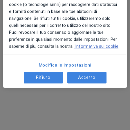
cookie (o tecnologie simili) per raccogliere dati statistici
e fornirti contenuti in base alle tue abitudini di
navigazione. Se rifiuti tutti i cookie, utilizzeremo solo
quelli necessari per il corretto utilizzo del nostro sito.
Puoi revocare il tuo consenso o aggiornare le tue
preferenze in qualsiasi momento dalle impostazioni. Per
Dott. Alberto Boi
saperne di più, consulta la nostra
Informativa sui cookie
·
Altro
Cardiologo
615 recensioni
Modifica le impostazioni
Via Peretti 13, Cagliari
•
Mappa
Rifiuto
Accetto
Studio Medico ADUE
Angio TC
200 €
Questo dottore non ha ancora attivato le prenotazioni online presso questo indirizzo.
Chiedi di attivare le prenotazioni online