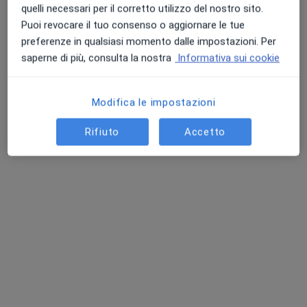
quelli necessari per il corretto utilizzo del nostro sito.
Puoi revocare il tuo consenso o aggiornare le tue
preferenze in qualsiasi momento dalle impostazioni. Per
saperne di più, consulta la nostra
Informativa sui cookie
Dr. Cesare Santini
Modifica le impostazioni
Cardiologo
Rifiuto
Accetto
25 recensioni
Via del Ponte 62, Fano
•
Mappa
Centro Medico Salus Metauro
Ecocardiocolordoppler
100 €
Questo dottore non ha ancora attivato le prenotazioni online presso questo indirizzo.
Chiedi di attivare le prenotazioni online