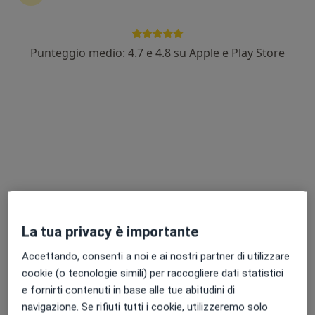
Punteggio medio: 4.7 e 4.8 su Apple e Play Store
Dott. Filippo Placentino
·
Altro
Cardiologo
194 recensioni
Indirizzo
Online
Via del Ponte 62, Fano
•
Mappa
Centro Medico Salus Metauro
Ecocardiogramma
100 €
Questo dottore non ha ancora attivato le prenotazioni online presso questo indirizzo.
La tua privacy è importante
Chiedi di attivare le prenotazioni online
Accettando, consenti a noi e ai nostri partner di utilizzare
cookie (o tecnologie simili) per raccogliere dati statistici
e fornirti contenuti in base alle tue abitudini di
navigazione. Se rifiuti tutti i cookie, utilizzeremo solo