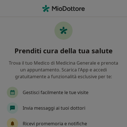
Men
Sincope • Fano, PU
Filters
• 1
Mappa
Specialisti in trattamento Sincope a Fano
Prenditi cura della tua salute
In che modo ordiniamo i risultati
Trova il tuo Medico di Medicina Generale e prenota
un appuntamento. Scarica l'App e accedi
Che specializzazione stai cercando?
gratuitamente a funzionalità esclusive per te:
Cardiologo
Dermatologo
Ortopedico
Gestisci facilmente le tue visite
Invia messaggi ai tuoi dottori
Ricevi promemoria e notifiche