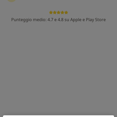
Punteggio medio: 4.7 e 4.8 su Apple e Play Store
Pagamenti online
Dott. Salvatore Andrea Failla
·
Altro
Fisiatra, Ecografista
136 recensioni
Indirizzo
Online
Via Marco Minghetti, 4, Perugia
•
Mappa
Consulenza_Online_Perugia
Visita fisiatrica
122 €
Questo dottore non ha ancora attivato le prenotazioni online presso questo indirizzo.
Chiedi di attivare le prenotazioni online