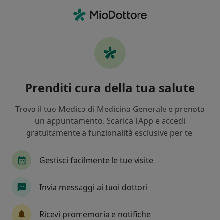
Men
Sciatalgia • San Sisto, PG
Filters
• 1
Assicurazione
Map
Specialisti in trattamento Sciatalgia a San
Prenditi cura della tua salute
Sisto
In che modo ordiniamo i risultati
Trova il tuo Medico di Medicina Generale e prenota
un appuntamento. Scarica l'App e accedi
gratuitamente a funzionalità esclusive per te:
Che specializzazione stai cercando?
Ortopedico
Massofisioterapista
Fisiotera
Gestisci facilmente le tue visite
Invia messaggi ai tuoi dottori
Ricevi promemoria e notifiche