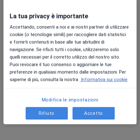
La tua privacy è importante
Accettando, consenti a noi e ai nostri partner di utilizzare
cookie (o tecnologie simili) per raccogliere dati statistici
e fornirti contenuti in base alle tue abitudini di
navigazione. Se rifiuti tutti i cookie, utilizzeremo solo
quelli necessari per il corretto utilizzo del nostro sito.
Dott. Ermanno Trinchese
Puoi revocare il tuo consenso o aggiornare le tue
·
Altro
Ortopedico
preferenze in qualsiasi momento dalle impostazioni. Per
547 recensioni
saperne di più, consulta la nostra
Informativa sui cookie
Indirizzo 1
Indirizzo 2
Modifica le impostazioni
Borgo XX Giugno 87, Perugia
•
Mappa
Rifiuto
Accetto
Studio Medico Ortopedico Dr. Ermanno Trinchese - Perugia
Visita ortopedica
150 €
Questo dottore non ha ancora attivato le prenotazioni online presso questo indirizzo.