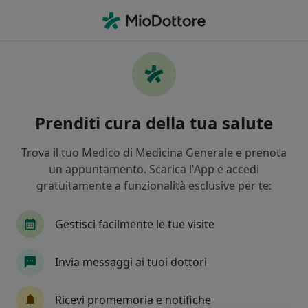
Men
Rughe • Ostiglia, MN
Filters
• 1
Mappa
Specialisti in trattamento rughe a Ostiglia
Prenditi cura della tua salute
In che modo ordiniamo i risultati
Trova il tuo Medico di Medicina Generale e prenota
un appuntamento. Scarica l'App e accedi
Che specializzazione stai cercando?
gratuitamente a funzionalità esclusive per te:
Dermatologo
Medico estetico
Endocrinol
Gestisci facilmente le tue visite
Invia messaggi ai tuoi dottori
Ricevi promemoria e notifiche