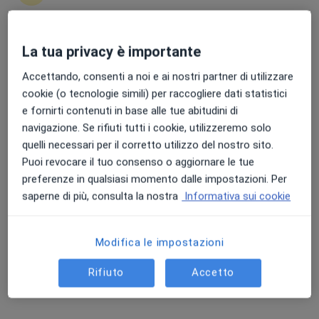
La tua privacy è importante
Punteggio medio: 4.7 e 4.8 su Apple e Play Store
Dott. Gregorio Riguzzi
·
Altro
Dermatologo, Medico estetico
Accettando, consenti a noi e ai nostri partner di utilizzare
222 recensioni
cookie (o tecnologie simili) per raccogliere dati statistici
e fornirti contenuti in base alle tue abitudini di
Via Verona 45/C, Ostiglia
•
Mappa
navigazione. Se rifiuti tutti i cookie, utilizzeremo solo
Hostilia Medica
quelli necessari per il corretto utilizzo del nostro sito.
Questo dottore non ha ancora attivato le prenotazioni online presso questo indirizzo.
Puoi revocare il tuo consenso o aggiornare le tue
preferenze in qualsiasi momento dalle impostazioni. Per
Chiedi di attivare le prenotazioni online
saperne di più, consulta la nostra
Informativa sui cookie
Modifica le impostazioni
Rifiuto
Accetto