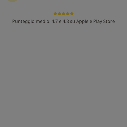
Punteggio medio: 4.7 e 4.8 su Apple e Play Store
Dott. Giacomo Checchin
·
Altro
Medico estetico
418 recensioni
Via Regno Unito 8, Castelfranco Veneto
•
Mappa
Medica Line
Acido ialuronico
da 150 €
Questo dottore non ha ancora attivato le prenotazioni online presso questo indirizzo.
Chiedi di attivare le prenotazioni online