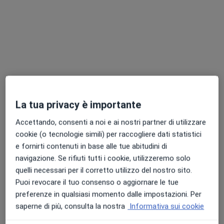
Dott.ssa Genni Montemezzo
·
Altro
Medico estetico, Chirurgo pediatrico
35 recensioni
Borgo Treviso 164E, Castelfranco Veneto
•
Mappa
Centro di Medicina di Castelfranco Veneto
La tua privacy è importante
Prima visita di chirurgia pediatrica
120 €
Accettando, consenti a noi e ai nostri partner di utilizzare
Questo dottore non ha ancora attivato le prenotazioni online presso questo indirizzo.
cookie (o tecnologie simili) per raccogliere dati statistici
e fornirti contenuti in base alle tue abitudini di
Chiedi di attivare le prenotazioni online
navigazione. Se rifiuti tutti i cookie, utilizzeremo solo
quelli necessari per il corretto utilizzo del nostro sito.
Puoi revocare il tuo consenso o aggiornare le tue
preferenze in qualsiasi momento dalle impostazioni. Per
saperne di più, consulta la nostra
Informativa sui cookie