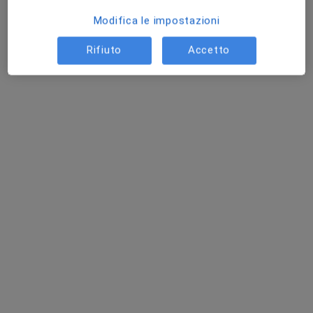
Modifica le impostazioni
Rifiuto
Accetto
Dott.ssa Veronica Guadagnin
·
Altro
Medico estetico
67 recensioni
Via Regno Unito 8, Castelfranco Veneto
•
Mappa
Medica Line
Acido ialuronico
da 150 €
Questo dottore non ha ancora attivato le prenotazioni online presso questo indirizzo.
Chiedi di attivare le prenotazioni online