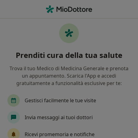
Men
Rughe • Castelfranco Veneto, TV
Filters
• 1
Mappa
Specialisti in trattamento rughe a
Prenditi cura della tua salute
Castelfranco Veneto
In che modo ordiniamo i risultati
Trova il tuo Medico di Medicina Generale e prenota
un appuntamento. Scarica l'App e accedi
gratuitamente a funzionalità esclusive per te:
Che specializzazione stai cercando?
Medico estetico
Dermatologo
Fisioterapi
Gestisci facilmente le tue visite
Invia messaggi ai tuoi dottori
Ricevi promemoria e notifiche