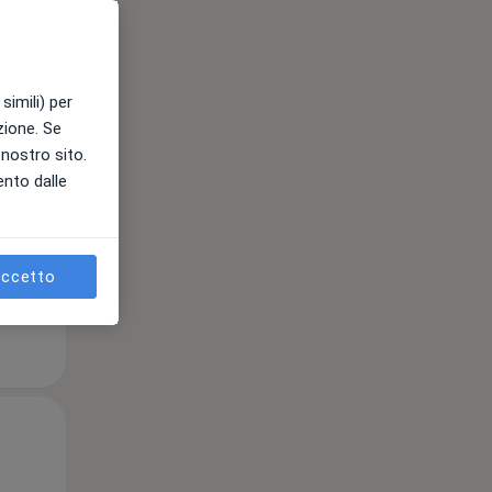
Mar,
Mer,
Gio,
simili) per
11 Ago
12 Ago
13 Ago
azione. Se
l nostro sito.
ento dalle
e
ccetto
Mar,
Mer,
Gio,
11 Ago
12 Ago
13 Ago