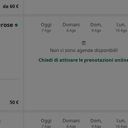
da 60 €
erose
Oggi
Domani
Dom,
Lun,
7 Ago
8 Ago
9 Ago
10 Ago
Non ci sono agende disponibili!
Chiedi di attivare le prenotazioni onlin
50 €
s
Oggi
Domani
Dom,
Lun,
7 Ago
8 Ago
9 Ago
10 Ago