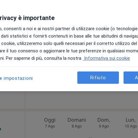
privacy è importante
Oggi
Domani
Dom,
Lun,
 consenti a noi e ai nostri partner di utilizzare cookie (o tecnologie 
7 Ago
8 Ago
9 Ago
10 Ago
dati statistici e fornirti contenuti in base alle tue abitudini di navig
i i cookie, utilizzeremo solo quelli necessari per il corretto utilizzo de
re il tuo consenso o aggiornare le tue preferenze in qualsiasi mom
Non ci sono agende disponibili!
i. Per saperne di più, consulta la nostra
Informativa sui cookie
Chiedi di attivare le prenotazioni onlin
appa
Rifiuto
A
le impostazioni
60 €
Oggi
Domani
Dom,
Lun,
7 Ago
8 Ago
9 Ago
10 Ago