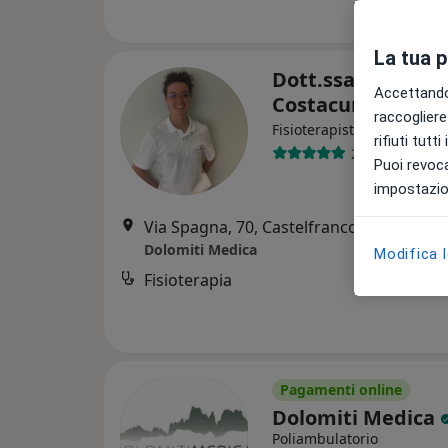
La tua 
Dott.ssa Anna
Accettando,
Costacurta
raccogliere 
·
Altro
Fisioterapista
rifiuti tutt
26 recensioni
Puoi revoca
impostazion
Via Spagna, 70, Castelfranco Veneto
•
M
Dolomiti Medica
Modifica 
Fisioterapia
Pagamenti online
Dolomiti Medica
Poliambulatorio