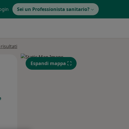
ogin
Sei un Professionista sanitario?
isultati
Mar,
Mer,
Gio,
Espandi mappa
11 Ago
12 Ago
13 Ago
e