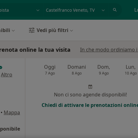
azione, medico, struttura
es: Roma
L
ibili
Vedi più filtri
renota online la tua visita
In che modo ordiniamo i r
Oggi
Domani
Dom,
Lun,
7 Ago
8 Ago
9 Ago
10 Ago
·
Altro
Non ci sono agende disponibili!
Chiedi di attivare le prenotazioni onlin
•
Mappa
ponibile