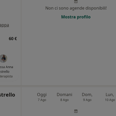
,
Non ci sono agende disponibili!
i
Mostra profilo
appa
60 €
.ssa Anna
strello
oterapista
trello
Oggi
Domani
Dom,
Lun,
7 Ago
8 Ago
9 Ago
10 Ago