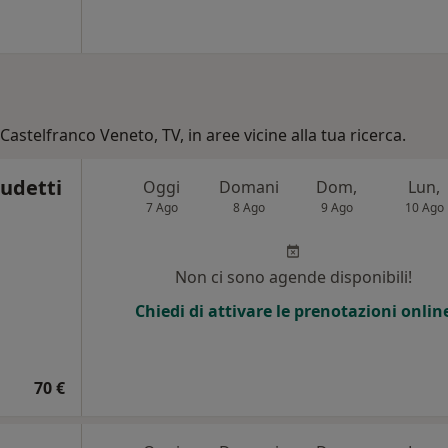
Castelfranco Veneto, TV, in aree vicine alla tua ricerca.
sudetti
Oggi
Domani
Dom,
Lun,
7 Ago
8 Ago
9 Ago
10 Ago
i
Non ci sono agende disponibili!
Chiedi di attivare le prenotazioni onlin
70 €