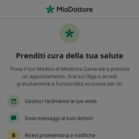
Men
Reflusso Gastroesofageo Esofagite • Terrassa Padovana, PD
Filters
• 1
Mappa
Specialisti in trattamento Reflusso
Prenditi cura della tua salute
gastroesofageo (esofagite) a Terrassa
Padovana
Trova il tuo Medico di Medicina Generale e prenota
In che modo ordiniamo i risultati
un appuntamento. Scarica l'App e accedi
gratuitamente a funzionalità esclusive per te:
Che specializzazione stai cercando?
Gestisci facilmente le tue visite
Fisioterapista
Nutrizionista
Proctologo
Invia messaggi ai tuoi dottori
Ricevi promemoria e notifiche