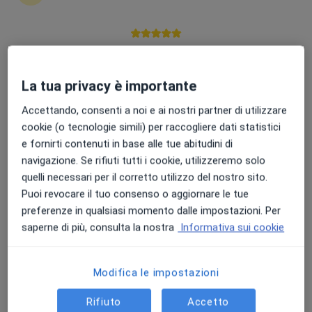
Punteggio medio: 4.7 e 4.8 su Apple e Play Store
Dott. Luca Agostini
La tua privacy è importante
Nutrizionista, Biologo nutrizionista
Accettando, consenti a noi e ai nostri partner di utilizzare
437 recensioni
cookie (o tecnologie simili) per raccogliere dati statistici
e fornirti contenuti in base alle tue abitudini di
Indirizzo
Online
navigazione. Se rifiuti tutti i cookie, utilizzeremo solo
quelli necessari per il corretto utilizzo del nostro sito.
Via G. Marconi, 4, Terrassa Padovana
•
Mappa
Puoi revocare il tuo consenso o aggiornare le tue
MastrogiacomoMed
preferenze in qualsiasi momento dalle impostazioni. Per
saperne di più, consulta la nostra
Informativa sui cookie
Bioimpedenziometria
50 €
Questo dottore non ha ancora attivato le prenotazioni online presso questo indirizzo.
Modifica le impostazioni
Chiedi di attivare le prenotazioni online
Rifiuto
Accetto