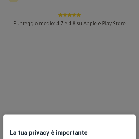
Punteggio medio: 4.7 e 4.8 su Apple e Play Store
Dr. Raffaele Squitieri
·
Altro
Urologo, Andrologo, Chirurgo
108 recensioni
Via Onofrio di Giordano 15, Cava de' Tirreni
•
Mappa
CRTF Centro di Radiologia e Terapia Fisica
Visita andrologica
100 €
Questo dottore non ha ancora attivato le prenotazioni online presso questo indirizzo.
Chiedi di attivare le prenotazioni online
La tua privacy è importante