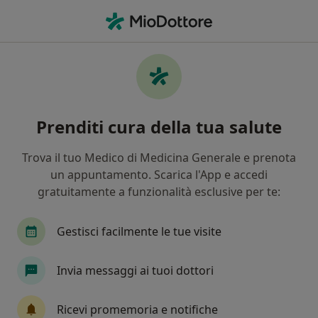
Men
Fimosi • Cava de Tirreni, SA
Filters
• 1
Assicurazione
Map
Specialisti in trattamento fimosi a Cava de'
Prenditi cura della tua salute
Tirreni
In che modo ordiniamo i risultati
Trova il tuo Medico di Medicina Generale e prenota
un appuntamento. Scarica l'App e accedi
gratuitamente a funzionalità esclusive per te:
Che specializzazione stai cercando?
Urologo
Andrologo
Pediatra
Proctol
Gestisci facilmente le tue visite
Invia messaggi ai tuoi dottori
Ricevi promemoria e notifiche