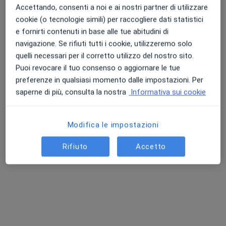
Accettando, consenti a noi e ai nostri partner di utilizzare
cookie (o tecnologie simili) per raccogliere dati statistici
e fornirti contenuti in base alle tue abitudini di
navigazione. Se rifiuti tutti i cookie, utilizzeremo solo
Dott. Dario Di Salvio
quelli necessari per il corretto utilizzo del nostro sito.
·
Altro
Pediatra, Allergologo
Puoi revocare il tuo consenso o aggiornare le tue
168 recensioni
preferenze in qualsiasi momento dalle impostazioni. Per
saperne di più, consulta la nostra
Informativa sui cookie
Indirizzo
Online
Modifica le impostazioni
Corso Umberto I, 303, Cava de' Tirreni
•
Mappa
Studio Intramoenia - Dott.Dario Di Salvio
Rifiuto
Accetto
Visita pediatrica
70 €
Questo dottore non ha ancora attivato le prenotazioni online presso questo indirizzo.
Chiedi di attivare le prenotazioni online