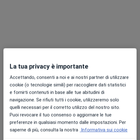
Dr. Giulio Sementilli
·
Altro
Otorino
241 recensioni
La tua privacy è importante
Indirizzo 1
Indirizzo 2
Accettando, consenti a noi e ai nostri partner di utilizzare
cookie (o tecnologie simili) per raccogliere dati statistici
Via Giuseppe Verdi, 6-12, Albano Laziale
•
Mappa
e fornirti contenuti in base alle tue abitudini di
Albamedica
navigazione. Se rifiuti tutti i cookie, utilizzeremo solo
Visita otorinolaringoiatrica
100 €
quelli necessari per il corretto utilizzo del nostro sito.
Questo dottore non ha ancora attivato le prenotazioni online presso questo indirizzo.
Puoi revocare il tuo consenso o aggiornare le tue
preferenze in qualsiasi momento dalle impostazioni. Per
Chiedi di attivare le prenotazioni online
saperne di più, consulta la nostra
Informativa sui cookie