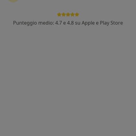
Punteggio medio: 4.7 e 4.8 su Apple e Play Store
Pagamenti online
Dott. Marco Spanò
Otorino, Chirurgo
183 recensioni
Corso Vittoria Colonna 104, Marino
•
Mappa
Studio Medico Privato
Visita otorinolaringoiatrica
da 90 €
Questo dottore non ha ancora attivato le prenotazioni online presso questo indirizzo.
Chiedi di attivare le prenotazioni online