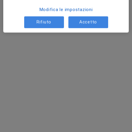
Modifica le impostazioni
Rifiuto
Accetto
Dr. Riccardo Lombardi
·
Altro
Otorino
449 recensioni
Via Cap. M. T. Valeri, 22-24, Albano Laziale
•
Mappa
Centro Diagnostico CDS
Prima visita otorinolaringoiatrica
120 €
Questo dottore non ha ancora attivato le prenotazioni online presso questo indirizzo.
Chiedi di attivare le prenotazioni online