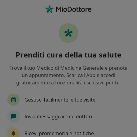
Men
Poliposi Nasosinusale • Albano Laziale, RM
Filters
• 1
Assicurazione
Map
Specialisti in trattamento Poliposi
Prenditi cura della tua salute
nasosinusale a Albano Laziale
In che modo ordiniamo i risultati
Trova il tuo Medico di Medicina Generale e prenota
un appuntamento. Scarica l'App e accedi
gratuitamente a funzionalità esclusive per te:
Che specializzazione stai cercando?
Otorino
Cardiologo
Ginecologo
Derm
Gestisci facilmente le tue visite
Invia messaggi ai tuoi dottori
Ricevi promemoria e notifiche