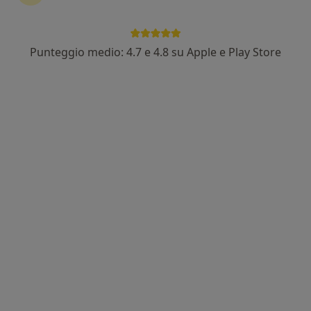
Punteggio medio: 4.7 e 4.8 su Apple e Play Store
Dott. Raffaele Carputo
·
Altro
Ginecologo
931 recensioni
Indirizzo
Online
Strada Statale 145, 24, Pompei
•
Mappa
Dott.Raffaele Carputo - Neorepro STP SRL® (Medicina della Riproduzione e Ginecologia) c/o Centro Medica Futura
Visita ginecologica
da 100 €
Questo dottore non ha ancora attivato le prenotazioni online presso questo indirizzo.
Chiedi di attivare le prenotazioni online