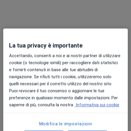
Prof. Armando De Virgilio
La tua privacy è importante
Otorino
Accettando, consenti a noi e ai nostri partner di utilizzare
124 recensioni
cookie (o tecnologie simili) per raccogliere dati statistici
e fornirti contenuti in base alle tue abitudini di
Indirizzo
Online
navigazione. Se rifiuti tutti i cookie, utilizzeremo solo
quelli necessari per il corretto utilizzo del nostro sito.
Presso Studio Odontoiatrico Marchitiello, Via Giuseppe Garibaldi, 21, Pagani
•
Mappa
Puoi revocare il tuo consenso o aggiornare le tue
Studio Medico Otorinolaringoiatrico De Virgilio
preferenze in qualsiasi momento dalle impostazioni. Per
Visita otorinolaringoiatrica
da 100 €
saperne di più, consulta la nostra
Informativa sui cookie
Questo dottore non ha ancora attivato le prenotazioni online presso questo indirizzo.
Modifica le impostazioni
Chiedi di attivare le prenotazioni online