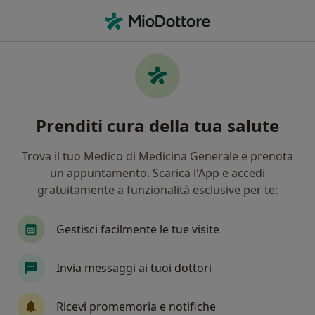
Men
Polipo • Pompei, NA
Filters
• 1
Assicurazione
Map
Specialisti in trattamento Polipo a Pompei
Prenditi cura della tua salute
In che modo ordiniamo i risultati
Trova il tuo Medico di Medicina Generale e prenota
un appuntamento. Scarica l'App e accedi
Che specializzazione stai cercando?
gratuitamente a funzionalità esclusive per te:
Gastroenterologo
Proctologo
Ginecologo
Gestisci facilmente le tue visite
Invia messaggi ai tuoi dottori
Ricevi promemoria e notifiche