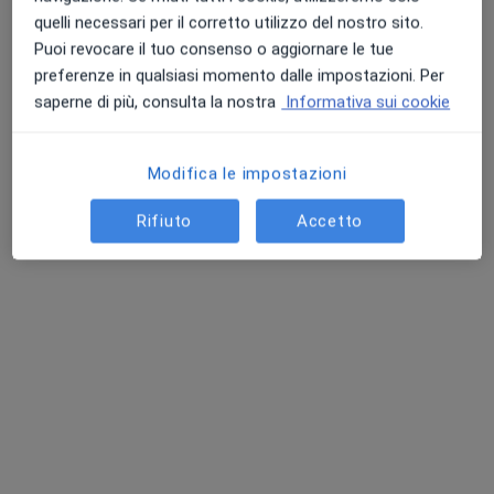
quelli necessari per il corretto utilizzo del nostro sito.
Puoi revocare il tuo consenso o aggiornare le tue
Dott. Michele Picciallo
preferenze in qualsiasi momento dalle impostazioni. Per
·
Altro
Dermatologo, Venereologo, Medico estetico
saperne di più, consulta la nostra
Informativa sui cookie
423 recensioni
Via Adolfo Omodeo 51, Bari
•
Mappa
Modifica le impostazioni
Studio Bari (citofono 50 , piano 11)
Biopsia della cute e del tessuto sottocutaneo
da 150 €
Rifiuto
Accetto
Questo dottore non ha ancora attivato le prenotazioni online presso questo indirizzo.
Chiedi di attivare le prenotazioni online