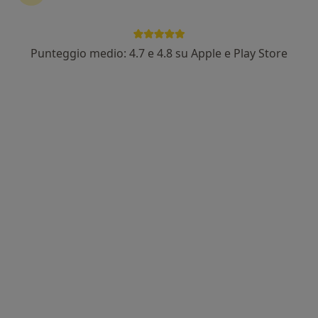
Punteggio medio: 4.7 e 4.8 su Apple e Play Store
Dr. Alessio Galati
Pediatra di libera scelta, Pediatra
61 recensioni
Bari
•
Mappa
Visite a domicilio pediatriche a Bari dott. Alessio Galati
Questo dottore non ha ancora attivato le prenotazioni online presso questo indirizzo.
Chiedi di attivare le prenotazioni online