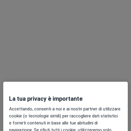
Dr. Gianluca Calianno
·
Altro
Dermatologo, Medico estetico, Tricologo
385 recensioni
Viale Japigia 143, Bari
•
Mappa
S.A.F.E. Medical Center
Infiltrazione
Prestazione gratuita
Questo dottore non ha ancora attivato le prenotazioni online presso questo indirizzo.
Chiedi di attivare le prenotazioni online
La tua privacy è importante
Accettando, consenti a noi e ai nostri partner di utilizzare
cookie (o tecnologie simili) per raccogliere dati statistici
e fornirti contenuti in base alle tue abitudini di
navigazione. Se rifiuti tutti i cookie, utilizzeremo solo