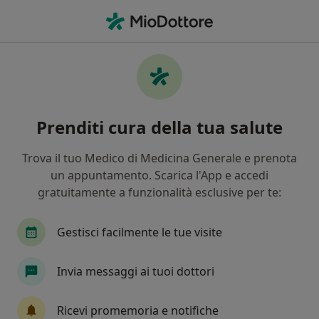
Men
Pitiriasi Versicolor • Bari, BA
Filters
• 1
Assicurazione
Map
Specialisti in trattamento Pitiriasi versicolor
Prenditi cura della tua salute
a Bari
In che modo ordiniamo i risultati
Trova il tuo Medico di Medicina Generale e prenota
un appuntamento. Scarica l'App e accedi
gratuitamente a funzionalità esclusive per te:
Che specializzazione stai cercando?
Dermatologo
Medico estetico
Tricologo
Gestisci facilmente le tue visite
Invia messaggi ai tuoi dottori
Ricevi promemoria e notifiche