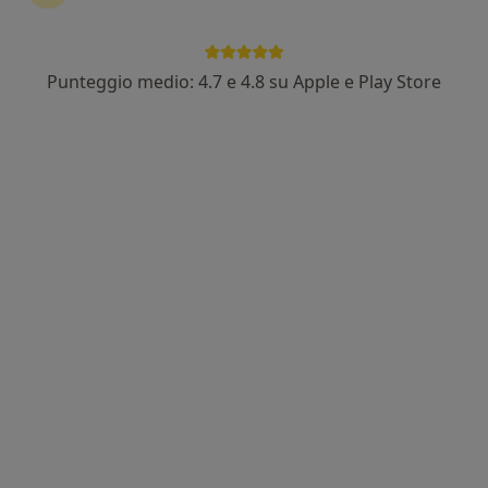
Punteggio medio: 4.7 e 4.8 su Apple e Play Store
Dr. Antonino Furia
·
Altro
Pediatra
150 recensioni
Indirizzo
Online
Giussano
•
Mappa
Visite a Domicilio
Prima visita pediatrica
122 €
Questo dottore non ha ancora attivato le prenotazioni online presso questo indirizzo.
Chiedi di attivare le prenotazioni online