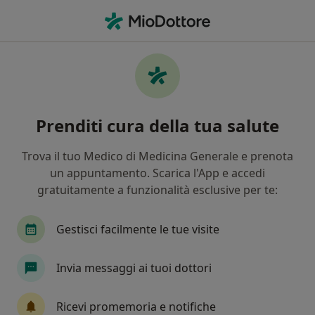
Men
Otalgia • Giussano, MB
Filters
• 1
Assicurazione
Map
Specialisti in trattamento Otalgia a
Prenditi cura della tua salute
Giussano
In che modo ordiniamo i risultati
Trova il tuo Medico di Medicina Generale e prenota
un appuntamento. Scarica l'App e accedi
gratuitamente a funzionalità esclusive per te:
Che specializzazione stai cercando?
Otorino
Dermatologo
Osteopata
End
Gestisci facilmente le tue visite
Invia messaggi ai tuoi dottori
Ricevi promemoria e notifiche