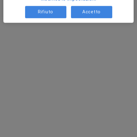
Rifiuto
Accetto
Dott. Federico Barberi
·
Altro
Otorino
65 recensioni
Via Filippo Corridoni, 19, Giussano
•
Mappa
CAP Salute
Prima visita otorinolaringoiatrica
130 €
Questo dottore non ha ancora attivato le prenotazioni online presso questo indirizzo.
Chiedi di attivare le prenotazioni online