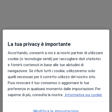
Dr. Marco Borin
La tua privacy è importante
·
Altro
Medico estetico, Otorino, Chirurgo estetico
234 recensioni
Accettando, consenti a noi e ai nostri partner di utilizzare
cookie (o tecnologie simili) per raccogliere dati statistici
Indirizzo
Online
e fornirti contenuti in base alle tue abitudini di
navigazione. Se rifiuti tutti i cookie, utilizzeremo solo
quelli necessari per il corretto utilizzo del nostro sito.
Viale Brianza, 14, Giussano
•
Mappa
Puoi revocare il tuo consenso o aggiornare le tue
PHYSIODENT - Odontoiatria -Fisioterapia - Medicina - Estetica
preferenze in qualsiasi momento dalle impostazioni. Per
Prima visita otorinolaringoiatrica
115 €
saperne di più, consulta la nostra
Informativa sui cookie
Questo dottore non ha ancora attivato le prenotazioni online presso questo indirizzo.
Modifica le impostazioni
Chiedi di attivare le prenotazioni online