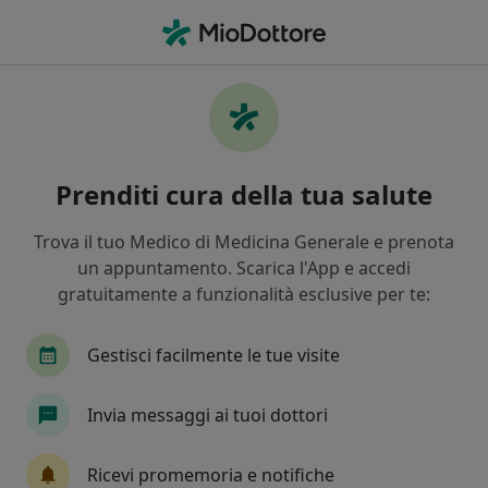
Men
Osteoporosi • Latisana, UD
Filters
• 1
Mappa
Specialisti in trattamento Osteoporosi a
Prenditi cura della tua salute
Latisana
In che modo ordiniamo i risultati
Trova il tuo Medico di Medicina Generale e prenota
un appuntamento. Scarica l'App e accedi
gratuitamente a funzionalità esclusive per te:
Che specializzazione stai cercando?
Ginecologo
Ortopedico
Ecografista
Gestisci facilmente le tue visite
Invia messaggi ai tuoi dottori
Ricevi promemoria e notifiche