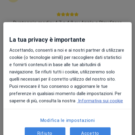
Punteggio medio: 4.7 e 4.8 su Apple e Play Store
Dott. Claudio Fiscella
·
Altro
Ginecologo, Ecografista
La tua privacy è importante
330 recensioni
Accettando, consenti a noi e ai nostri partner di utilizzare
Via E. Gaspari, 71, Latisana
•
Mappa
cookie (o tecnologie simili) per raccogliere dati statistici
Polimedica Latisana
e fornirti contenuti in base alle tue abitudini di
Visita ginecologica
90 €
navigazione. Se rifiuti tutti i cookie, utilizzeremo solo
quelli necessari per il corretto utilizzo del nostro sito.
Questo dottore non ha ancora attivato le prenotazioni online presso questo indirizzo.
Puoi revocare il tuo consenso o aggiornare le tue
preferenze in qualsiasi momento dalle impostazioni. Per
Chiedi di attivare le prenotazioni online
saperne di più, consulta la nostra
Informativa sui cookie
Modifica le impostazioni
Rifiuto
Accetto