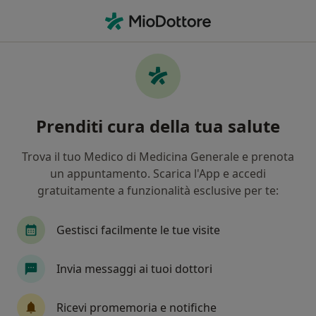
Men
Orecchie Ad Ansa • Bari, BA
Filters
• 1
Assicurazione
Map
Specialisti in trattamento Orecchie ad ansa
Prenditi cura della tua salute
a Bari
In che modo ordiniamo i risultati
Trova il tuo Medico di Medicina Generale e prenota
un appuntamento. Scarica l'App e accedi
gratuitamente a funzionalità esclusive per te:
Che specializzazione stai cercando?
Medico estetico
Chirurgo plastico
Chirurg
Gestisci facilmente le tue visite
Invia messaggi ai tuoi dottori
Ricevi promemoria e notifiche