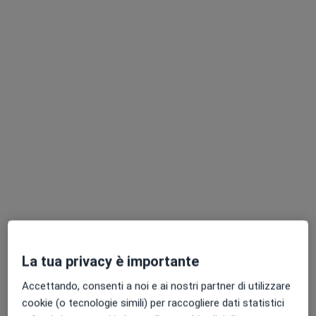
Dr. Patrizio Cardone
·
Chirurgo plastico, Medico estetico, Chirurgo maxillo facciale
Altro
16 recensioni
Via Enrico Pappacena 10, Bari
•
Mappa
Studio Medico Cardone - Bari
Visita di chirurgia plastica
150 €
Questo dottore non ha ancora attivato le prenotazioni online presso questo indirizzo.
Chiedi di attivare le prenotazioni online
La tua privacy è importante
Accettando, consenti a noi e ai nostri partner di utilizzare
cookie (o tecnologie simili) per raccogliere dati statistici