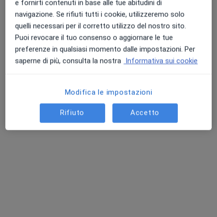
e fornirti contenuti in base alle tue abitudini di
navigazione. Se rifiuti tutti i cookie, utilizzeremo solo
quelli necessari per il corretto utilizzo del nostro sito.
Puoi revocare il tuo consenso o aggiornare le tue
preferenze in qualsiasi momento dalle impostazioni. Per
Dr. Luigi Annacontini
saperne di più, consulta la nostra
Informativa sui cookie
·
Altro
Chirurgo plastico, Chirurgo estetico, Medico estetico
52 recensioni
Modifica le impostazioni
Via Eritrea 35, Bari
•
Mappa
Studio MBA
Rifiuto
Accetto
Prima Visita
da 100 €
Questo dottore non ha ancora attivato le prenotazioni online presso questo indirizzo.
Chiedi di attivare le prenotazioni online