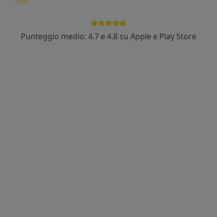
Punteggio medio: 4.7 e 4.8 su Apple e Play Store
Prof. Michele Maruccia
·
Altro
Chirurgo plastico
110 recensioni
Piazza Giulio Cesare, 11, Bari
•
Mappa
Azienda Ospedaliera Policlinico Di Bari
Visita di chirurgia plastica
152 €
Questo dottore non ha ancora attivato le prenotazioni online presso questo indirizzo.
Chiedi di attivare le prenotazioni online