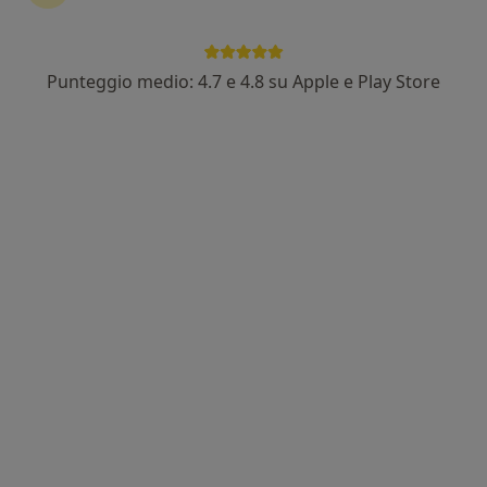
Punteggio medio: 4.7 e 4.8 su Apple e Play Store
Dott. Sandro Guglielmetti
·
Altro
Urologo
103 recensioni
Indirizzo
Online
Viale dei Mille 12, Vigevano
•
Mappa
Centro Salute Vigevano
Prima visita urologica
130 €
Questo dottore non ha ancora attivato le prenotazioni online presso questo indirizzo.
Chiedi di attivare le prenotazioni online