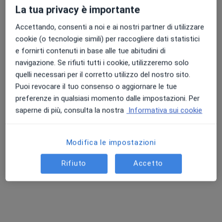
La tua privacy è importante
Accettando, consenti a noi e ai nostri partner di utilizzare
cookie (o tecnologie simili) per raccogliere dati statistici
e fornirti contenuti in base alle tue abitudini di
navigazione. Se rifiuti tutti i cookie, utilizzeremo solo
quelli necessari per il corretto utilizzo del nostro sito.
Dott.ssa Clara Maria Basi
Puoi revocare il tuo consenso o aggiornare le tue
Psichiatra
preferenze in qualsiasi momento dalle impostazioni. Per
10 recensioni
saperne di più, consulta la nostra
Informativa sui cookie
Via Giuseppe Mazzini 27, Cilavegna
•
Mappa
POLIAMBULATORIO SANT'ANNA
Modifica le impostazioni
Visita psichiatrica
150 €
Rifiuto
Accetto
Questo dottore non ha ancora attivato le prenotazioni online presso questo indirizzo.
Chiedi di attivare le prenotazioni online