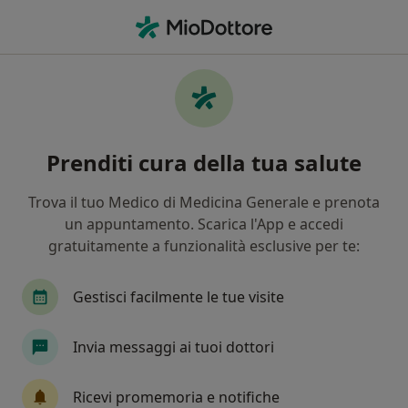
Men
Nevrosi • Vigevano, PV
Filters
• 1
Mappa
Specialisti in trattamento Nevrosi a
Prenditi cura della tua salute
Vigevano
In che modo ordiniamo i risultati
Trova il tuo Medico di Medicina Generale e prenota
un appuntamento. Scarica l'App e accedi
gratuitamente a funzionalità esclusive per te:
Che specializzazione stai cercando?
Psicoterapeuta
Psicologo
Psichiatra
Gestisci facilmente le tue visite
Invia messaggi ai tuoi dottori
Ricevi promemoria e notifiche