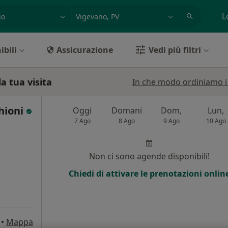
azione, medico, struttura
es: Roma
L
ibili
Assicurazione
Vedi più filtri
a tua visita
In che modo ordiniamo i r
hioni
Oggi
Domani
Dom,
Lun,
7 Ago
8 Ago
9 Ago
10 Ago
Non ci sono agende disponibili!
Chiedi di attivare le prenotazioni onlin
•
Mappa