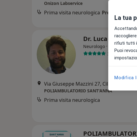
Onizon Labservice
Prima visita neurologica
Prezzo non dis
La tua 
Accettando,
raccogliere 
Dr. Luca Diamant
rifiuti tutt
·
Altro
Neurologo
Puoi revoca
38 recensioni
impostazion
Modifica 
Via Giuseppe Mazzini 27, Cilavegna
•
Ma
POLIAMBULATORIO SANT'ANNA
Prima visita neurologica
POLIAMBULATOR