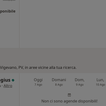
ponibile
Vigevano, PV, in aree vicine alla tua ricerca.
ngius
Oggi
Domani
Dom,
Lun,
7 Ago
8 Ago
9 Ago
10 Ago
·
Altro
o
Non ci sono agende disponibili!