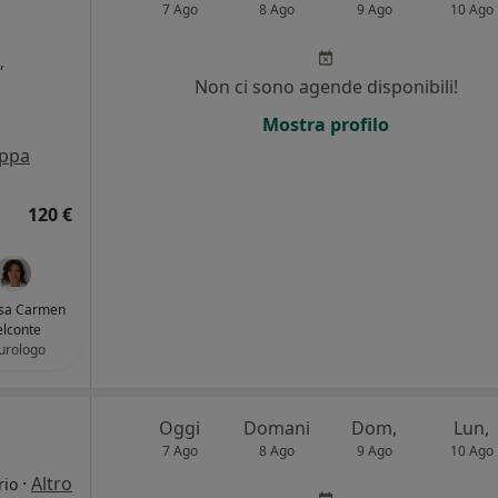
7 Ago
8 Ago
9 Ago
10 Ago
,
Non ci sono agende disponibili!
i
Mostra profilo
ppa
120 €
ssa Carmen
lconte
urologo
Oggi
Domani
Dom,
Lun,
7 Ago
8 Ago
9 Ago
10 Ago
·
Altro
rio