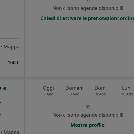
Non ci sono agende disponibili!
Chiedi di attivare le prenotazioni onlin
•
Mappa
150 €
e
Oggi
Domani
Dom,
Lun,
7 Ago
8 Ago
9 Ago
10 Ago
,
Non ci sono agende disponibili!
ni
Mostra profilo
•
Mappa