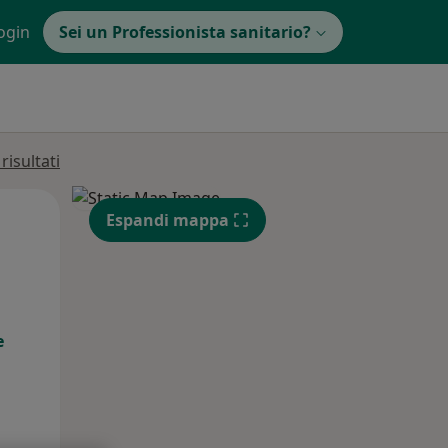
ogin
Sei un Professionista sanitario?
isultati
Mar,
Mer,
Gio,
Espandi mappa
11 Ago
12 Ago
13 Ago
e