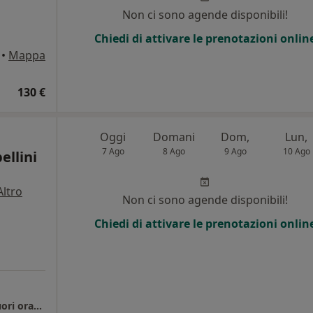
Non ci sono agende disponibili!
Chiedi di attivare le prenotazioni onlin
•
Mappa
130 €
Oggi
Domani
Dom,
Lun,
7 Ago
8 Ago
9 Ago
10 Ago
ellini
Altro
Non ci sono agende disponibili!
Chiedi di attivare le prenotazioni onlin
Studio Medico - Per fissare appuntamenti fuori orari si prega di contattarmi telefonicamente.