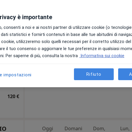
ponibile
privacy è importante
 consenti a noi e ai nostri partner di utilizzare cookie (o tecnologie 
dati statistici e fornirti contenuti in base alle tue abitudini di navig
i
Oggi
Domani
Dom,
Lun,
i i cookie, utilizzeremo solo quelli necessari per il corretto utilizzo de
7 Ago
8 Ago
9 Ago
10 Ago
re il tuo consenso o aggiornare le tue preferenze in qualsiasi mom
i. Per saperne di più, consulta la nostra
Informativa sui cookie
Non ci sono agende disponibili!
Chiedi di attivare le prenotazioni onlin
Rifiuto
A
le impostazioni
ppa
120 €
IO
Oggi
Domani
Dom,
Lun,