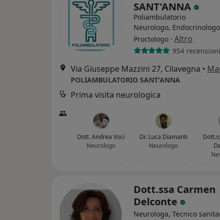
SANT'ANNA
Poliambulatorio
Neurologo, Endocrinologo
·
Altro
Proctologo
954 recension
Via Giuseppe Mazzini 27, Cilavegna
•
Ma
POLIAMBULATORIO SANT'ANNA
Prima visita neurologica
Dott. Andrea Voci
Dr. Luca Diamanti
Dott.
Neurologo
Neurologo
De
Ne
Dott.ssa Carmen
Delconte
Neurologa, Tecnico sanita