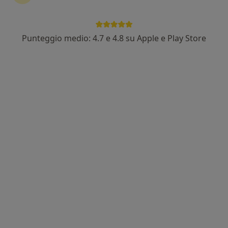
Punteggio medio: 4.7 e 4.8 su Apple e Play Store
Dott.ssa Genni Montemezzo
·
Altro
Medico estetico, Chirurgo pediatrico
34 recensioni
Viale Dante Alighieri, 10, Vicenza
•
Mappa
New Genesis Vicenza
Acido polilattico
550 €
Questo dottore non ha ancora attivato le prenotazioni online presso questo indirizzo.
Chiedi di attivare le prenotazioni online