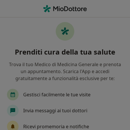
Men
Nevo • Vicenza, VI
Filters
• 1
Assicurazione
Map
Specialisti in trattamento Nevo a Vicenza
Prenditi cura della tua salute
In che modo ordiniamo i risultati
Trova il tuo Medico di Medicina Generale e prenota
un appuntamento. Scarica l'App e accedi
Che specializzazione stai cercando?
gratuitamente a funzionalità esclusive per te:
Medico estetico
Chirurgo plastico
Chirurg
Gestisci facilmente le tue visite
Invia messaggi ai tuoi dottori
Ricevi promemoria e notifiche