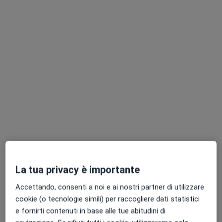
Dott. BERNARDO BIFFOLI
·
Altro
Chirurgo plastico, Chirurgo estetico, Medico estetico
155 recensioni
Indirizzo
Online
Via del Progresso 73, Castegnero
•
Mappa
Studio Zordan
Prima visita di chirurgia plastica
100 €
Questo dottore non ha ancora attivato le prenotazioni online presso questo indirizzo.
La tua privacy è importante
Chiedi di attivare le prenotazioni online
Accettando, consenti a noi e ai nostri partner di utilizzare
cookie (o tecnologie simili) per raccogliere dati statistici
e fornirti contenuti in base alle tue abitudini di