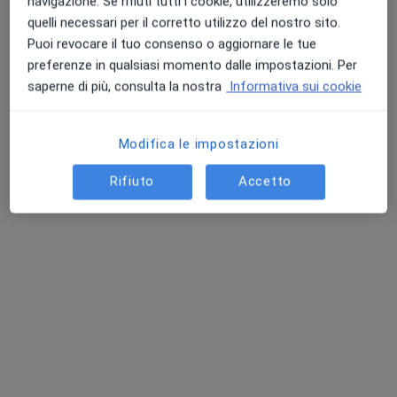
navigazione. Se rifiuti tutti i cookie, utilizzeremo solo
quelli necessari per il corretto utilizzo del nostro sito.
Puoi revocare il tuo consenso o aggiornare le tue
preferenze in qualsiasi momento dalle impostazioni. Per
saperne di più, consulta la nostra
Informativa sui cookie
Dott. Federico Facchin
Modifica le impostazioni
·
Altro
Chirurgo plastico, Chirurgo estetico
6 recensioni
Rifiuto
Accetto
Indirizzo
Online
Viale Ferdinando Rodolfi, 37, Vicenza
•
Mappa
Ospedale San Bortolo
Asportazione nei
da 250 €
Questo dottore non ha ancora attivato le prenotazioni online presso questo indirizzo.
Chiedi di attivare le prenotazioni online