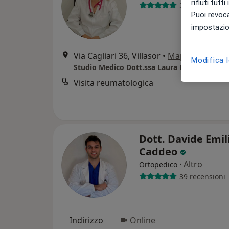
rifiuti tutt
241 recension
Puoi revoca
impostazion
Via Cagliari 36, Villasor
•
Mappa
Modifica 
Studio Medico Dott.ssa Laura Fadda
Visita reumatologica
Dott. Davide Emil
Caddeo
·
Altro
Ortopedico
39 recensioni
Indirizzo
Online