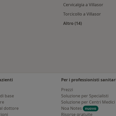
Cervicalgia a Villasor
Torcicollo a Villasor
Altro (14)
lasor
Altro nella categoria:
bia città
azienti
Per i professionisti sanitar
i
Prezzi
di base
Soluzione per Specialisti
ure
Soluzione per Centri Medici
al dottore
Noa Notes
nuovo
zioni
Risorse gratuite