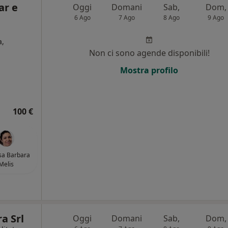
ar e
Oggi
Domani
Sab,
Dom,
6 Ago
7 Ago
8 Ago
9 Ago
a,
Non ci sono agende disponibili!
i
Mostra profilo
100 €
sa Barbara
Melis
a Srl
Oggi
Domani
Sab,
Dom,