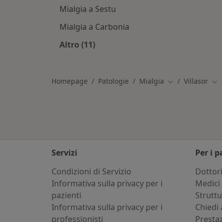
Mialgia a Sestu
Mialgia a Carbonia
Altro (11)
Altro nella categoria: Città vicino Vil
Homepage
Patologie
Mialgia
Villasor
Cambia città
Cam
Servizi
Per i p
Condizioni di Servizio
Dottor
Informativa sulla privacy per i
Medici 
pazienti
Strutt
Informativa sulla privacy per i
Chiedi 
professionisti
Presta