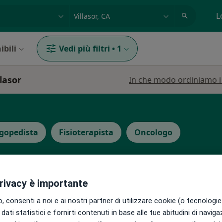
azione, medico, struttura
es: Roma
L
ibili
Vedi più filtri
•
1
lasor
In che modo ordiniamo i r
gopedista
Fisioterapista
Oncologo
privacy è importante
 consenti a noi e ai nostri partner di utilizzare cookie (o tecnologie 
adda
Oggi
Domani
Sab,
Dom,
dati statistici e fornirti contenuti in base alle tue abitudini di navig
6 Ago
7 Ago
8 Ago
9 Ago