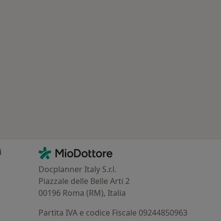
 Patologie correlate a Villasor
Contatti
MioDottore - Homepage
i
Docplanner Italy S.r.l.
Piazzale delle Belle Arti 2
00196 Roma (RM), Italia
Partita IVA e codice Fiscale 09244850963