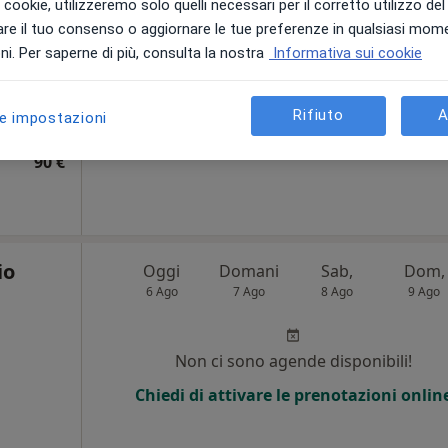
i i cookie, utilizzeremo solo quelli necessari per il corretto utilizzo de
i
re il tuo consenso o aggiornare le tue preferenze in qualsiasi mom
Non ci sono agende disponibili!
i. Per saperne di più, consulta la nostra
Informativa sui cookie
Chiedi di attivare le prenotazioni onlin
Rifiuto
A
le impostazioni
90 €
io
Oggi
Domani
Sab,
Dom,
6 Ago
7 Ago
8 Ago
9 Ago
Non ci sono agende disponibili!
Chiedi di attivare le prenotazioni onlin