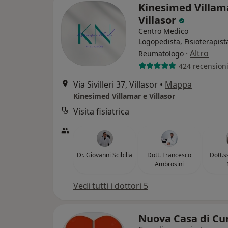
Kinesimed Villam
Villasor
Centro Medico
Logopedista, Fisioterapist
·
Altro
Reumatologo
424 recension
Via Sivilleri 37, Villasor
•
Mappa
Kinesimed Villamar e Villasor
Visita fisiatrica
Dr. Giovanni Scibilia
Dott. Francesco
Dott.s
Ambrosini
Vedi tutti i dottori 5
Nuova Casa di Cur