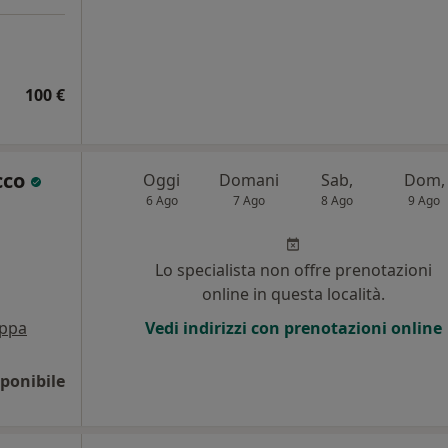
100 €
cco
Oggi
Domani
Sab,
Dom,
6 Ago
7 Ago
8 Ago
9 Ago
Lo specialista non offre prenotazioni
online in questa località.
ppa
Vedi indirizzi con prenotazioni online
ponibile