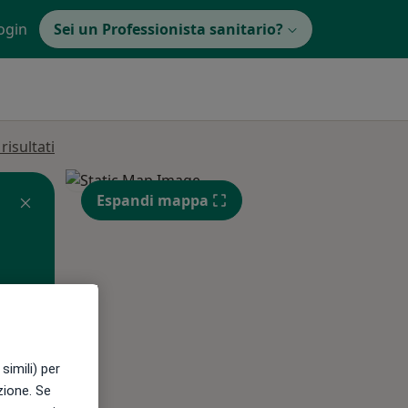
ogin
Sei un Professionista sanitario?
isultati
Espandi mappa
simili) per
Lun,
Mar,
Mer,
azione. Se
10 Ago
11 Ago
12 Ago