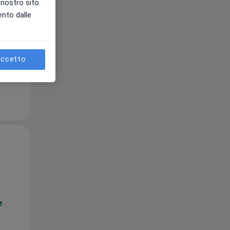
l nostro sito.
ento dalle
e
ccetto
Lun,
Mar,
Mer,
10 Ago
11 Ago
12 Ago
e