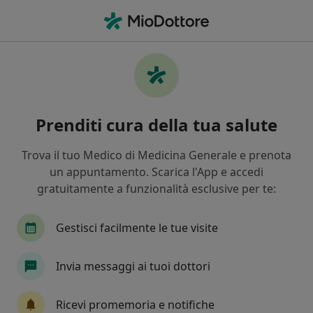
Men
Malocclusione • Modica, RG
Filters
• 1
Assicurazione
Map
Specialisti in trattamento Malocclusione a
Prenditi cura della tua salute
Modica
In che modo ordiniamo i risultati
Trova il tuo Medico di Medicina Generale e prenota
un appuntamento. Scarica l'App e accedi
gratuitamente a funzionalità esclusive per te:
Che specializzazione stai cercando?
Dentista
Ortodontista
Chirurgo
Igie
Gestisci facilmente le tue visite
Invia messaggi ai tuoi dottori
Ricevi promemoria e notifiche