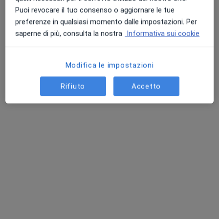
Puoi revocare il tuo consenso o aggiornare le tue
preferenze in qualsiasi momento dalle impostazioni. Per
saperne di più, consulta la nostra
Informativa sui cookie
Modifica le impostazioni
Dott.ssa ⁠Marika ⁠Figura
Rifiuto
Accetto
·
Altro
Dentista
12 recensioni
Via Nazionale Modica Ispica Prima Traversa, Modica
•
Mappa
Centri Odontoiatrici Figura
Prima visita dentistica
50 €
Questo dottore non ha ancora attivato le prenotazioni online presso questo indirizzo.
Chiedi di attivare le prenotazioni online