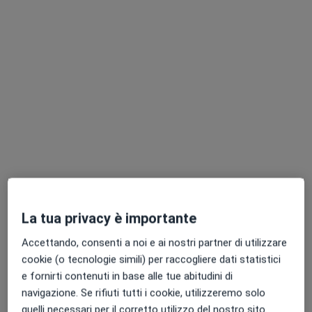
Dott. Francesco Figura
·
Altro
Dentista
13 recensioni
Via Nazionale Modica Ispica Prima Traversa, Modica
•
Mappa
Centri Odontoiatrici Figura
Prima visita dentistica
50 €
La tua privacy è importante
Questo dottore non ha ancora attivato le prenotazioni online presso questo indirizzo.
Accettando, consenti a noi e ai nostri partner di utilizzare
cookie (o tecnologie simili) per raccogliere dati statistici
Chiedi di attivare le prenotazioni online
e fornirti contenuti in base alle tue abitudini di
navigazione. Se rifiuti tutti i cookie, utilizzeremo solo
quelli necessari per il corretto utilizzo del nostro sito.