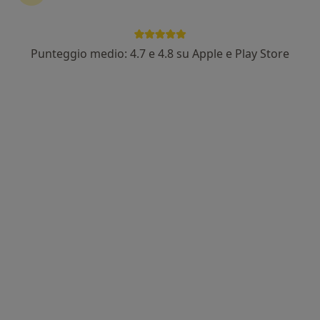
Punteggio medio: 4.7 e 4.8 su Apple e Play Store
Dr. Mickailo Figura
·
Altro
Dentista
15 recensioni
Via Nazionale Modica Ispica Prima Traversa, Modica
•
Mappa
Centri Odontoiatrici Figura
Prima visita dentistica
50 €
Questo dottore non ha ancora attivato le prenotazioni online presso questo indirizzo.
Chiedi di attivare le prenotazioni online