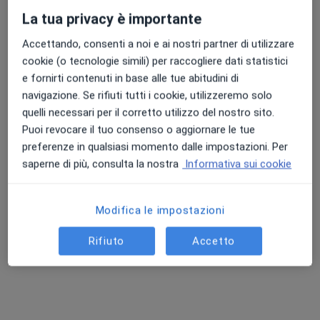
La tua privacy è importante
Accettando, consenti a noi e ai nostri partner di utilizzare
Dr. Massimo Canfora
cookie (o tecnologie simili) per raccogliere dati statistici
·
Altro
e fornirti contenuti in base alle tue abitudini di
Dentista
130 recensioni
navigazione. Se rifiuti tutti i cookie, utilizzeremo solo
quelli necessari per il corretto utilizzo del nostro sito.
Via Napoli, 1, Ercolano
•
Mappa
Puoi revocare il tuo consenso o aggiornare le tue
Studio Odontoiatrico Canfora
preferenze in qualsiasi momento dalle impostazioni. Per
Prima visita dentistica
Prezzo non disponibile
saperne di più, consulta la nostra
Informativa sui cookie
Questo dottore non ha ancora attivato le prenotazioni online presso questo indirizzo.
Modifica le impostazioni
Chiedi di attivare le prenotazioni online
Rifiuto
Accetto