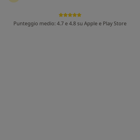
Punteggio medio: 4.7 e 4.8 su Apple e Play Store
Dr. Marco Marra
·
Altro
Dentista, Ortodontista, Chirurgo
105 recensioni
Via Vittorio Veneto 36/40, Torre del Greco
•
Mappa
Studio Dentistico Dr. Marra Marco
Igiene orale
70 €
Questo dottore non ha ancora attivato le prenotazioni online presso questo indirizzo.
Chiedi di attivare le prenotazioni online