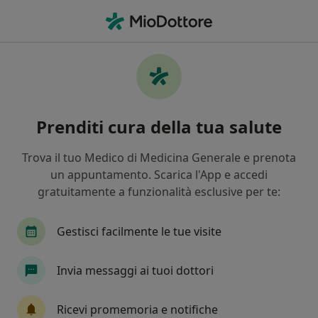
Men
Malattia Parodontale • Torre del Greco, NA
Filters
• 1
Assicurazione
Map
Specialisti in trattamento Malattia
Prenditi cura della tua salute
parodontale a Torre del Greco
In che modo ordiniamo i risultati
Trova il tuo Medico di Medicina Generale e prenota
un appuntamento. Scarica l'App e accedi
gratuitamente a funzionalità esclusive per te:
Che specializzazione stai cercando?
Dentista
Ortodontista
Igienista dentale
Gestisci facilmente le tue visite
Invia messaggi ai tuoi dottori
Ricevi promemoria e notifiche