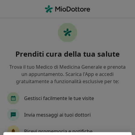
Men
Malattia Di Basedowgraves • Nicolosi, CT
Filters
• 1
Mappa
Specialisti in trattamento Malattia di
Prenditi cura della tua salute
basedowgraves a Nicolosi
In che modo ordiniamo i risultati
Trova il tuo Medico di Medicina Generale e prenota
un appuntamento. Scarica l'App e accedi
gratuitamente a funzionalità esclusive per te:
Che specializzazione stai cercando?
Endocrinologo
Diabetologo
Dietologo
Gestisci facilmente le tue visite
Invia messaggi ai tuoi dottori
Ricevi promemoria e notifiche