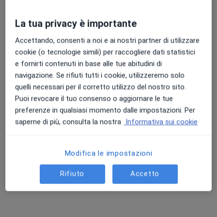
La tua privacy è importante
Punteggio medio: 4.7 e 4.8 su Apple e Play Store
Accettando, consenti a noi e ai nostri partner di utilizzare
Dott.ssa Daniela Ingannè
cookie (o tecnologie simili) per raccogliere dati statistici
·
Altro
Diabetologa, Endocrinologa, Dietologa
e fornirti contenuti in base alle tue abitudini di
51 recensioni
navigazione. Se rifiuti tutti i cookie, utilizzeremo solo
quelli necessari per il corretto utilizzo del nostro sito.
Indirizzo
Online
Puoi revocare il tuo consenso o aggiornare le tue
preferenze in qualsiasi momento dalle impostazioni. Per
saperne di più, consulta la nostra
Informativa sui cookie
Via Longo, 7, Nicolosi
•
Mappa
Centro Salute Colosseo
Visita diabetologica
100 €
Modifica le impostazioni
Questo dottore non ha ancora attivato le prenotazioni online presso questo indirizzo.
Rifiuto
Accetto
Chiedi di attivare le prenotazioni online