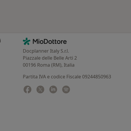
Contatti
MioDottore - Homepage
i
Docplanner Italy S.r.l.
Piazzale delle Belle Arti 2
00196 Roma (RM), Italia
Partita IVA e codice Fiscale 09244850963
Facebook
si apre in una nuova scheda
Twitter
si apre in una nuova scheda
Linkedin
si apre in una nuova scheda
Spotify
si apre in una nuova sched