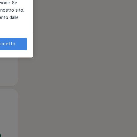
azione. Se
l nostro sito.
ento dalle
e
ccetto
Lun,
Mar,
Mer,
10 Ago
11 Ago
12 Ago
e