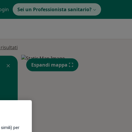
ogin
Sei un Professionista sanitario?
isultati
Espandi mappa
Lun,
Mar,
Mer,
10 Ago
11 Ago
12 Ago
simili) per