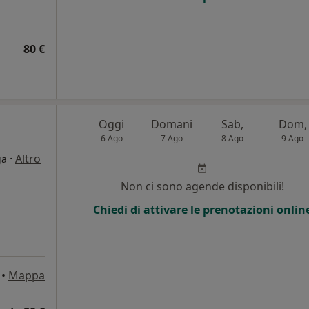
80 €
Oggi
Domani
Sab,
Dom,
6 Ago
7 Ago
8 Ago
9 Ago
·
Altro
ga
i
Non ci sono agende disponibili!
Chiedi di attivare le prenotazioni onlin
•
Mappa