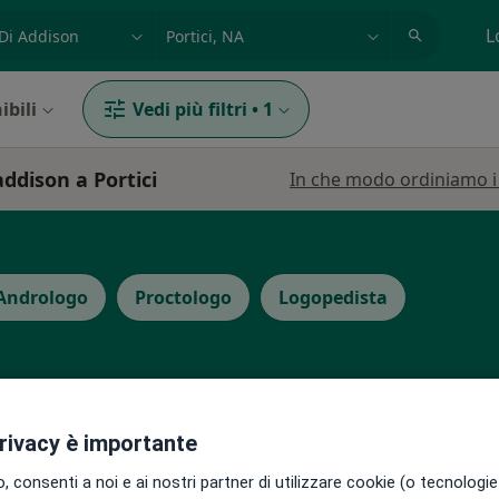
azione, medico, struttura
es: Roma
L
ibili
Vedi più filtri
•
1
addison a Portici
In che modo ordiniamo i r
Andrologo
Proctologo
Logopedista
privacy è importante
cardo
Oggi
Domani
Sab,
Dom,
6 Ago
7 Ago
8 Ago
9 Ago
 consenti a noi e ai nostri partner di utilizzare cookie (o tecnologie 