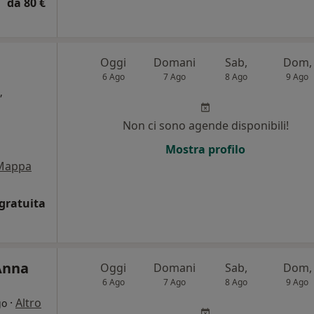
da 80 €
Oggi
Domani
Sab,
Dom,
6 Ago
7 Ago
8 Ago
9 Ago
,
Non ci sono agende disponibili!
i
Mostra profilo
Mappa
gratuita
Anna
Oggi
Domani
Sab,
Dom,
6 Ago
7 Ago
8 Ago
9 Ago
·
Altro
go