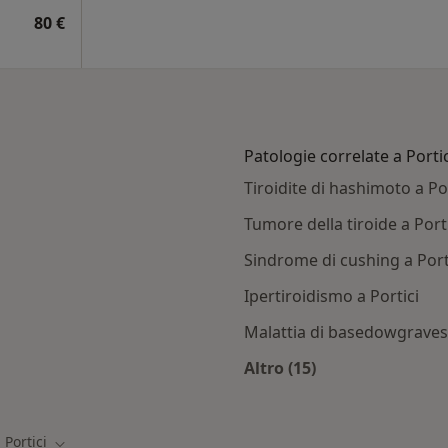
80 €
Patologie correlate a Portic
Tiroidite di hashimoto a Por
Tumore della tiroide a Port
Sindrome di cushing a Port
Ipertiroidismo a Portici
Malattia di basedowgraves 
Altro (15)
tici
Altro nella categoria:
Portici
ia città
Cambia città