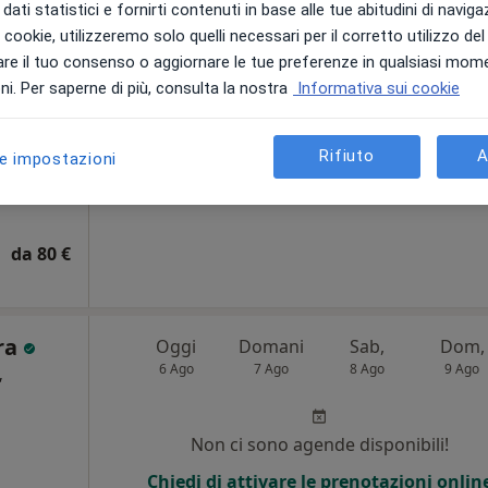
dati statistici e fornirti contenuti in base alle tue abitudini di navig
o,
i i cookie, utilizzeremo solo quelli necessari per il corretto utilizzo de
Non ci sono agende disponibili!
re il tuo consenso o aggiornare le tue preferenze in qualsiasi mom
i
i. Per saperne di più, consulta la nostra
Informativa sui cookie
Chiedi di attivare le prenotazioni onlin
Rifiuto
A
le impostazioni
da 80 €
ra
Oggi
Domani
Sab,
Dom,
6 Ago
7 Ago
8 Ago
9 Ago
,
i
Non ci sono agende disponibili!
Chiedi di attivare le prenotazioni onlin