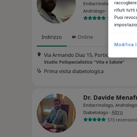
raccogliere 
Endocrinologo, Diabetolog
rifiuti tutt
·
Altro
Andrologo
Puoi revoca
572 recension
impostazion
Indirizzo
Online
Modifica 
Via Armando Diaz 15, Portici
•
Mappa
Studio Polispecialistico "Vita e Salute"
Prima visita diabetologica
Dr. Davide Menaf
Endocrinologo, Andrologo
·
Altro
Diabetologo
573 recension