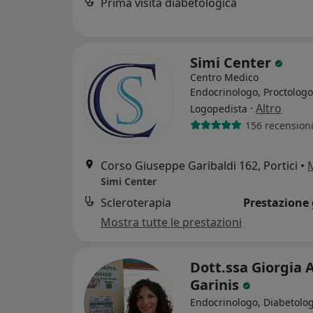
Prima visita diabetologica
Simi Center
Centro Medico
Endocrinologo, Proctologo
·
Altro
Logopedista
156 recension
Corso Giuseppe Garibaldi 162, Portici
•
Simi Center
Scleroterapia
Prestazione 
Mostra tutte le prestazioni
Dott.ssa Giorgia 
Garinis
Endocrinologo, Diabetolo