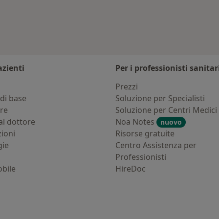
azienti
Per i professionisti sanitar
i
Prezzi
di base
Soluzione per Specialisti
ure
Soluzione per Centri Medici
al dottore
Noa Notes
nuovo
zioni
Risorse gratuite
gie
Centro Assistenza per
Professionisti
bile
HireDoc