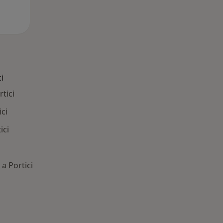
i
tici
ici
ici
a Portici
 Patologie correlate a Portici