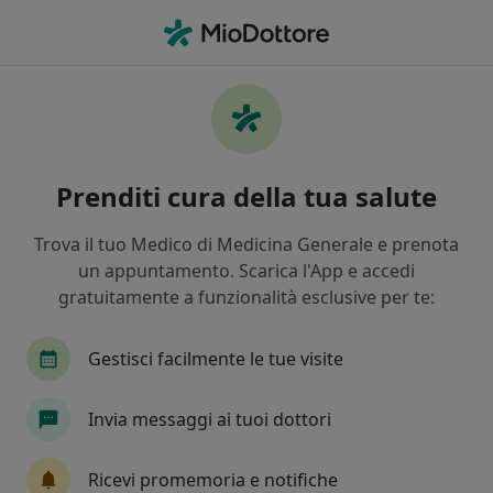
Men
Malattia Cronica • Monterotondo, RM
Filters
• 1
Mappa
Specialisti in trattamento Malattia cronica
Prenditi cura della tua salute
a Monterotondo
In che modo ordiniamo i risultati
Trova il tuo Medico di Medicina Generale e prenota
un appuntamento. Scarica l'App e accedi
gratuitamente a funzionalità esclusive per te:
Che specializzazione stai cercando?
Medico di medicina generale
Psicologo
Ps
Gestisci facilmente le tue visite
Invia messaggi ai tuoi dottori
Ricevi promemoria e notifiche