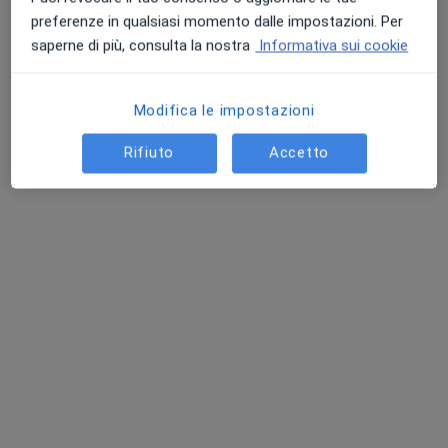
preferenze in qualsiasi momento dalle impostazioni. Per
saperne di più, consulta la nostra
Informativa sui cookie
Modifica le impostazioni
Rifiuto
Accetto
Dr. Riccardo Santini
·
Altro
Psichiatra, Psicoterapeuta
67 recensioni
Indirizzo
Online 1
Online 2
Via Camillo Benso Conte di Cavour 49, Monterotondo
•
Mappa
Studio polispecialistico Cavour
Consulenza online
150 €
Questo dottore non ha ancora attivato le prenotazioni online presso questo indirizzo.