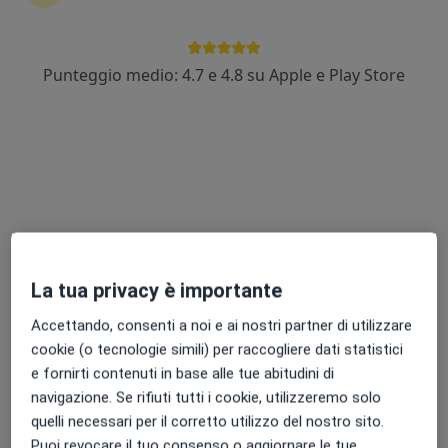
Punteggio medio: 4.7 e 4.8 su Apple e Play Store
Pagamenti online
Dott.ssa Roberta Lepore
·
Altro
Psicologa
5 recensioni
Indirizzo
Online
Via Emilio Morosini 56, Monterotondo
•
Mappa
La tua privacy è importante
Psicologa Clinica Roberta Lepore
Accettando, consenti a noi e ai nostri partner di utilizzare
Colloquio individuale
da 50 €
cookie (o tecnologie simili) per raccogliere dati statistici
Questo dottore non ha ancora attivato le prenotazioni online presso questo indirizzo.
e fornirti contenuti in base alle tue abitudini di
navigazione. Se rifiuti tutti i cookie, utilizzeremo solo
Chiedi di attivare le prenotazioni online
quelli necessari per il corretto utilizzo del nostro sito.
Puoi revocare il tuo consenso o aggiornare le tue