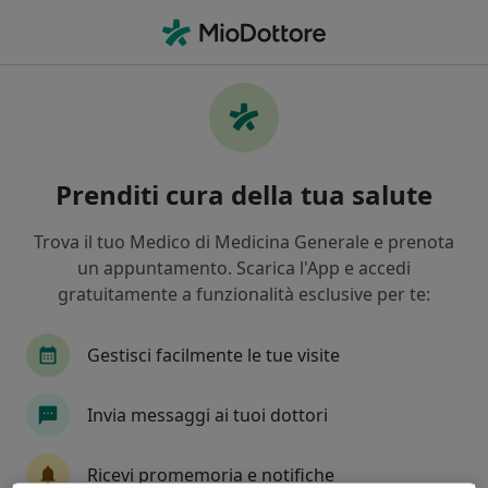
Men
Malassorbimento • Terrassa Padovana, PD
Filters
• 1
Mappa
Specialisti in trattamento Malassorbimento
Prenditi cura della tua salute
a Terrassa Padovana
In che modo ordiniamo i risultati
Trova il tuo Medico di Medicina Generale e prenota
un appuntamento. Scarica l'App e accedi
gratuitamente a funzionalità esclusive per te:
Che specializzazione stai cercando?
Nutrizionista
Proctologo
Psicologo
F
Gestisci facilmente le tue visite
Invia messaggi ai tuoi dottori
Ricevi promemoria e notifiche