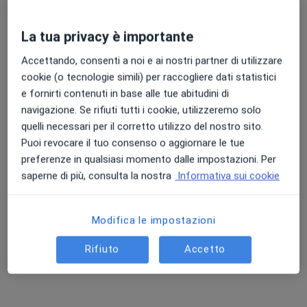
La tua privacy è importante
Punteggio medio: 4.7 e 4.8 su Apple e Play Store
Accettando, consenti a noi e ai nostri partner di utilizzare
Dott. Luca Agostini
cookie (o tecnologie simili) per raccogliere dati statistici
Nutrizionista, Biologo nutrizionista
e fornirti contenuti in base alle tue abitudini di
437 recensioni
navigazione. Se rifiuti tutti i cookie, utilizzeremo solo
quelli necessari per il corretto utilizzo del nostro sito.
Indirizzo
Online
Puoi revocare il tuo consenso o aggiornare le tue
preferenze in qualsiasi momento dalle impostazioni. Per
Via G. Marconi, 4, Terrassa Padovana
•
Mappa
saperne di più, consulta la nostra
Informativa sui cookie
MastrogiacomoMed
Bioimpedenziometria
50 €
Modifica le impostazioni
Questo dottore non ha ancora attivato le prenotazioni online presso questo indirizzo.
Rifiuto
Accetto
Chiedi di attivare le prenotazioni online